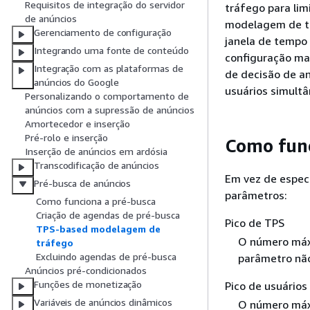
Requisitos de integração do servidor
tráfego para li
de anúncios
modelagem de t
Gerenciamento de configuração
janela de tempo
Integrando uma fonte de conteúdo
configuração mai
Integração com as plataformas de
de decisão de a
anúncios do Google
usuários simult
Personalizando o comportamento de
anúncios com a supressão de anúncios
Amortecedor e inserção
Pré-rolo e inserção
Como fun
Inserção de anúncios em ardósia
Transcodificação de anúncios
Em vez de especi
Pré-busca de anúncios
parâmetros:
Como funciona a pré-busca
Criação de agendas de pré-busca
Pico de TPS
TPS-based modelagem de
O número máxi
tráfego
Excluindo agendas de pré-busca
parâmetro não
Anúncios pré-condicionados
Funções de monetização
Pico de usuários
Variáveis de anúncios dinâmicos
O número máx