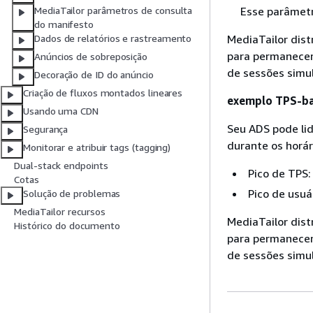
Esse parâmetr
MediaTailor parâmetros de consulta
do manifesto
MediaTailor dist
Dados de relatórios e rastreamento
para permanecer
Anúncios de sobreposição
de sessões simu
Decoração de ID do anúncio
Criação de fluxos montados lineares
exemplo TPS-ba
Usando uma CDN
Seu ADS pode li
Segurança
durante os horár
Monitorar e atribuir tags (tagging)
Dual-stack endpoints
Pico de TPS:
Cotas
Pico de usuá
Solução de problemas
MediaTailor recursos
MediaTailor dist
Histórico do documento
para permanecer
de sessões simu