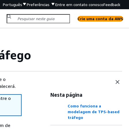
Português
Preferências
Entre em contato conosco
Feedback
Crie uma conta da AWS
áfego
e o
alecerá.
Nesta página
tre o
Como funciona a
modelagem de TPS-based
tráfego
em de