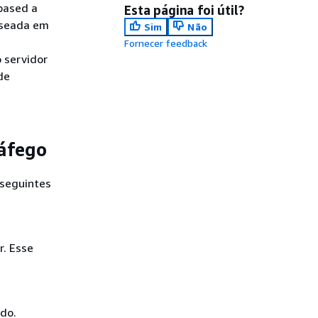
based a
Esta página foi útil?
aseada em
Sim
Não
Fornecer feedback
 servidor
de
áfego
 seguintes
. Esse
do.