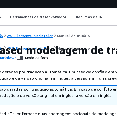
o
Ferramentas de desenvolvedor
Recursos de IA
ão
AWS Elemental MediaTailor
Manual do usuário
ased modelagem de tr
ão
AWS Elemental MediaTailor
Manual do usuário
arkdown
Modo de foco
 geradas por tradução automática. Em caso de conflito entr
ução e da versão original em inglês, a versão em inglês prev
são geradas por tradução automática. Em caso de conflito en
adução e da versão original em inglês, a versão em inglês
ediaTailor fornece duas abordagens opcionais de modelag