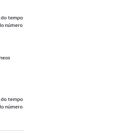
o do tempo
 do número
âneos
o do tempo
 do número