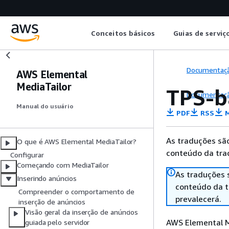
Conceitos básicos
Guias de serviç
Documentaç
AWS Elemental
MediaTailor
TPS-b
Documentaç
Manual do usuário
PDF
RSS
M
As traduções são
O que é AWS Elemental MediaTailor?
conteúdo da trad
Configurar
Começando com MediaTailor
As traduções 
Inserindo anúncios
conteúdo da tr
Compreender o comportamento de
prevalecerá.
inserção de anúncios
Visão geral da inserção de anúncios
AWS Elemental M
guiada pelo servidor