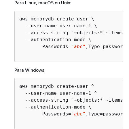
Para Linux, macOS ou Unix:
aws memorydb create-user \

  --user-name user-name-1 \

  --access-string "~objects:* ~items:*
  --authentication-mode \

        Passwords=
"abc"
,Type=password

Para Windows:
aws memorydb create-user ^

  --user-name user-name-1 ^

  --access-string "~objects:* ~items:*
  --authentication-mode \

        Passwords=
"abc"
,Type=password
