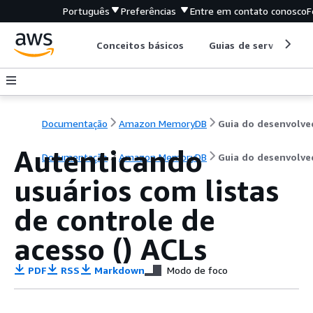
Português
Preferências
Entre em contato conosco
F
Conceitos básicos
Guias de serviço
Documentação
Amazon MemoryDB
Autenticando
Documentação
Amazon MemoryDB
Guia do desenvolve
usuários com listas
de controle de
acesso () ACLs
PDF
RSS
Markdown
Modo de foco