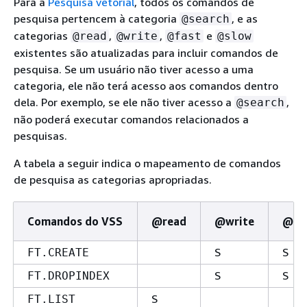
Para a
Pesquisa vetorial
, todos os comandos de
pesquisa pertencem à categoria
, e as
@search
categorias
,
,
e
@read
@write
@fast
@slow
existentes são atualizadas para incluir comandos de
pesquisa. Se um usuário não tiver acesso a uma
categoria, ele não terá acesso aos comandos dentro
dela. Por exemplo, se ele não tiver acesso a
,
@search
não poderá executar comandos relacionados a
pesquisas.
A tabela a seguir indica o mapeamento de comandos
de pesquisa as categorias apropriadas.
Comandos do VSS
@read
@write
@fa
S
S
FT.CREATE
S
S
FT.DROPINDEX
S
FT.LIST