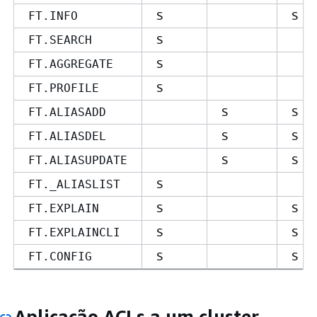
S
S
FT.INFO
S
FT.SEARCH
S
FT.AGGREGATE
S
FT.PROFILE
S
S
FT.ALIASADD
S
S
FT.ALIASDEL
S
S
FT.ALIASUPDATE
S
FT._ALIASLIST
S
S
FT.EXPLAIN
S
S
FT.EXPLAINCLI
S
S
FT.CONFIG
Aplicação ACLs a um cluster