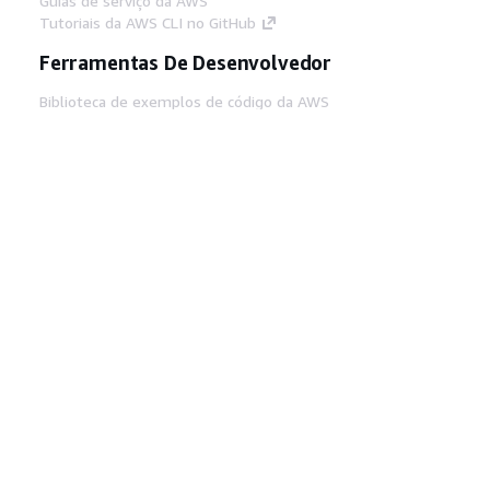
Guias de serviço da AWS
Tutoriais da AWS CLI no GitHub
Ferramentas De Desenvolvedor
Biblioteca de exemplos de código da AWS
AWS CLI
Centro de Builders AWS
Blog de ferramentas para desenvolvedores da
AWS
Links Úteis
Baixar servidor MCP de documentos da AWS
Faça login no Console da AWS
AWS re:Post
Privacidade
Termos do site
Preferências de
cookies
© 2026, Amazon Web Services, Inc. ou
suas afiliadas. Todos os direitos reservados.
Português