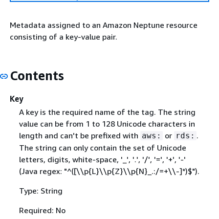
Metadata assigned to an Amazon Neptune resource
consisting of a key-value pair.
Contents
Key
A key is the required name of the tag. The string
value can be from 1 to 128 Unicode characters in
length and can't be prefixed with
or
.
aws:
rds:
The string can only contain the set of Unicode
letters, digits, white-space, '_', '.', '/', '=', '+', '-'
(Java regex: "^([\\p
{
L}\\p
{
Z}\\p
{
N}_.:/=+\\-]*)$").
Type: String
Required: No