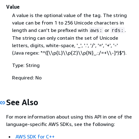
Value
A value is the optional value of the tag. The string
value can be from 1 to 256 Unicode characters in
length and can't be prefixed with
or
.
aws:
rds:
The string can only contain the set of Unicode
letters, digits, white-space, '_', '.', '/', '=', '+', '-'
(Java regex: "^([\\p
{
L}\\p
{
Z}\\p
{
N}_.:/=+\\-]*)$").
Type: String
Required: No
See Also
For more information about using this API in one of the
language-specific AWS SDKs, see the following:
AWS SDK for C++