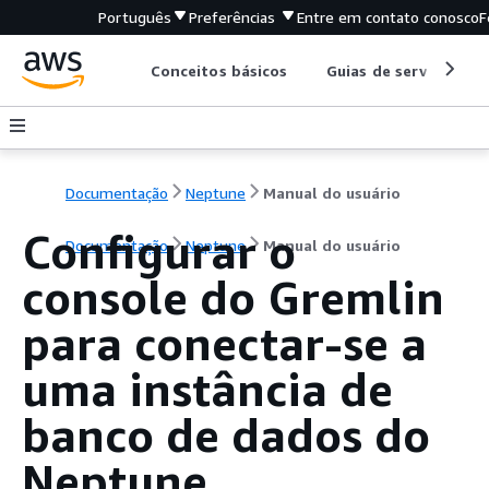
Português
Preferências
Entre em contato conosco
F
Conceitos básicos
Guias de serviço
Documentação
Neptune
Manual do usuário
Configurar o
Documentação
Neptune
Manual do usuário
console do Gremlin
para conectar-se a
uma instância de
banco de dados do
Neptune