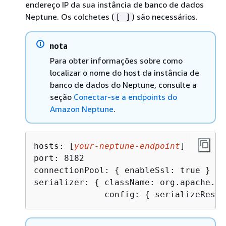
endereço IP da sua instância de banco de dados
Neptune. Os colchetes (
) são necessários.
[ ]
nota
Para obter informações sobre como
localizar o nome do host da instância de
banco de dados do Neptune, consulte a
seção
Conectar-se a endpoints do
Amazon Neptune
.
hosts: [
your-neptune-endpoint
]

port: 8182

connectionPool: 
{
 enableSsl: true }

serializer: 
{
 className: org.apache.ti
              config: 
{
 serializeResul