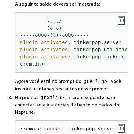
A seguinte saída deverá ser mostrada:
\,,,/
(o
o)
-----oOOo-(3)-oOOo-----
plugin activated:
tinkerpop.server
plugin activated:
tinkerpop.utilities
plugin activated:
tinkerpop.tinkergrap
gremlin>
Agora você está no prompt do
. Você
gremlin>
inserirá as etapas restantes nesse prompt.
No prompt
, insira o seguinte para
gremlin>
conectar-se a instâncias de banco de dados do
Neptune.
:remote 
connect
 tinkerpop.server conf/