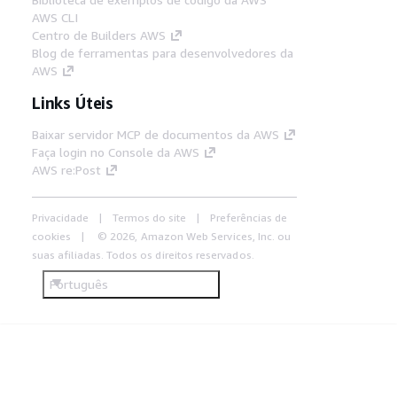
AWS CLI
Centro de Builders AWS
Blog de ferramentas para desenvolvedores da
AWS
Links Úteis
Baixar servidor MCP de documentos da AWS
Faça login no Console da AWS
AWS re:Post
Privacidade
Termos do site
Preferências de
cookies
© 2026, Amazon Web Services, Inc. ou
suas afiliadas. Todos os direitos reservados.
Português