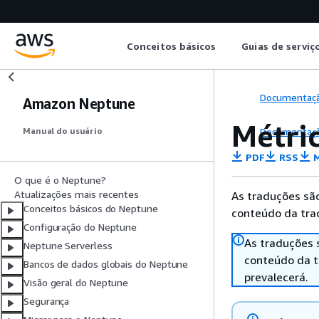
Conceitos básicos
Guias de serviç
Documentaç
Amazon Neptune
Métri
Documentaç
Manual do usuário
PDF
RSS
M
O que é o Neptune?
Atualizações mais recentes
As traduções são
Conceitos básicos do Neptune
conteúdo da trad
Configuração do Neptune
As traduções 
Neptune Serverless
conteúdo da tr
Bancos de dados globais do Neptune
prevalecerá.
Visão geral do Neptune
Segurança