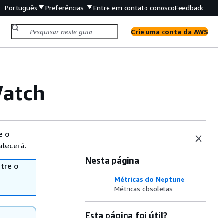
Português
Preferências
Entre em contato conosco
Feedback
Crie uma conta da AWS
Watch
e o
alecerá.
Nesta página
tre o
Métricas do Neptune
Métricas obsoletas
Esta página foi útil?