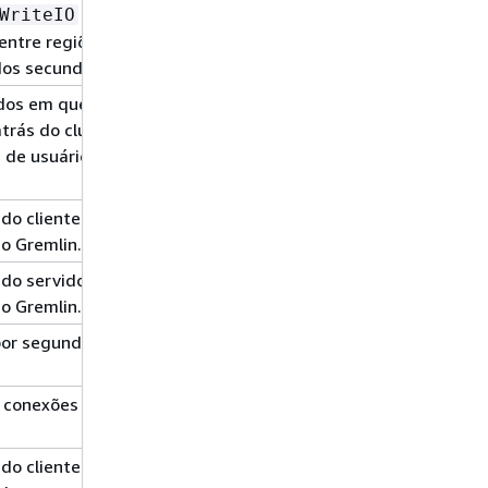
para
WriteIO
 entre regiões para
dos secundários.
dos em que um
1 min
média
trás do cluster
 de usuário e
do cliente por
1 min
média
o Gremlin.
do servidor por
1 min
média
o Gremlin.
por segundo para o
1 min
média
conexões abertas
1 min
soma
do cliente por
1 min
média