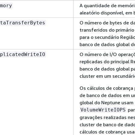
A quantidade de memóri
mory
aleatório disponível, em 
O número de bytes de da
taTransferBytes
transferidos do primári
para o secundário Regi
banco de dados global d
O número de I/O operaç
plicatedWriteIO
replicadas do principal 
banco de dados global p
cluster em um secundári
Os cálculos de cobrança 
de banco de dados em u
global do Neptune usam 
par
VolumeWriteIOPS
gravações realizadas nes
cluster de banco de dados
cálculos de cobrança us