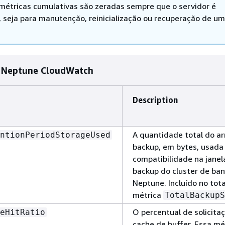
métricas cumulativas são zeradas sempre que o servidor é
o, seja para manutenção, reinicialização ou recuperação de u
e Neptune CloudWatch
Description
A quantidade total do 
ntionPeriodStorageUsed
backup, em bytes, usada
compatibilidade na janel
backup do cluster de ba
Neptune. Incluído no tota
métrica
TotalBackupS
O percentual de solicita
eHitRatio
cache de buffer. Essa mét