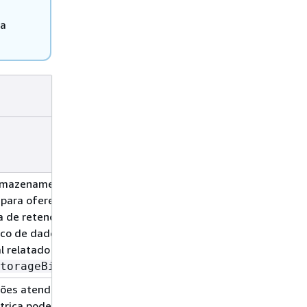
ma
Time
Estatística
Interval
da instância
armazenamento de
 para oferecer
a de retenção do
nco de dados do
l relatado pela
.
torageBilled
ções atendidas pelo
1
média
rica pode ser útil
minuto