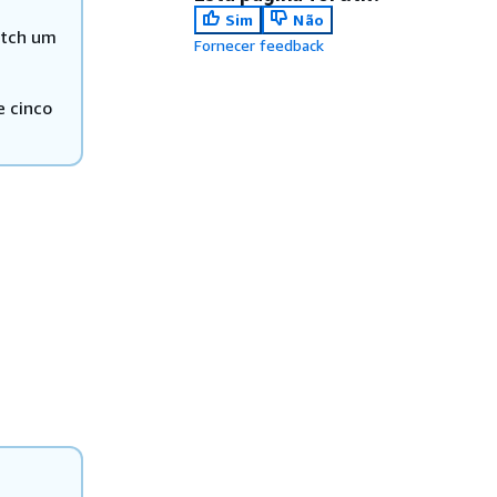
Sim
Não
atch um
Fornecer feedback
e cinco