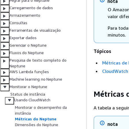
Migrar para o Neptune
nota
Carregamento de dados
O Amazon
Armazenamento
valor dife
Consultas
Para toda
Ferramentas de visualização
minutos.
Exportar dados
Gerenciar o Neptune
Tópicos
Fluxos do Neptune
Pesquisa de texto completo do
Métricas de
Neptune
CloudWatch 
AWS Lambda funções
Machine learning no Neptune
Monitorar o Neptune
Métricas
Status de instância
Usando CloudWatch
A tabela a segui
Monitorar o desempenho da
instância
Métricas do Neptune
nota
Dimensões do Neptune