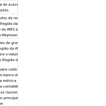
a de acesso
1 min
média
bytes.
dos de redo log
1 min
média
o Região da AWS
ão da AWS em um
o Neptune.
ões de gravação
5 min
soma
Região da AWS no
ara o volume do
o Região da AWS.
para cada cluster
m banco de dados
a métrica
a contabilizar as
se cluster. Para o
 principal, os
am