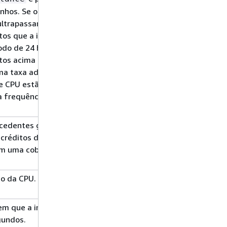
anhos. Se o número
ltrapassar o
os que a instância
do de 24 horas, os
tos acima do limite
a taxa adicional.
de CPU estão
a frequência de 5
xcedentes gastos
5 min
média
 créditos de CPU
em uma cobrança
ão da CPU.
1
average/P99
minuto
m que a instância
1 min
média
gundos.