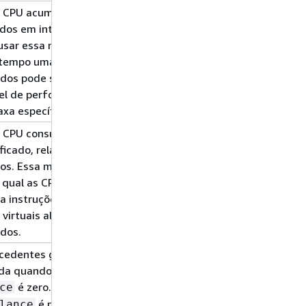
e CPU acumulados
5 min
média
ados em intervalos
 usar essa métrica
 tempo uma
ados pode ser
vel de performance
axa específica.
e CPU consumidos
5 min
média
ficado, relatados
os. Essa métrica
 qual as CPUs
a instruções de
virtuais alocadas à
ados.
xcedentes gastos
5 min
média
ada quando seu
é zero. O valor
ce
é pago
lance