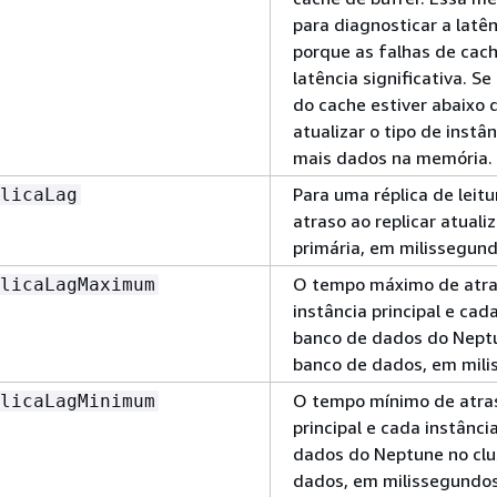
para diagnosticar a latên
porque as falhas de ca
latência significativa. S
do cache estiver abaixo 
atualizar o tipo de inst
mais dados na memória.
Para uma réplica de leit
licaLag
atraso ao replicar atuali
primária, em milissegund
O tempo máximo de atra
licaLagMaximum
instância principal e cad
banco de dados do Neptu
banco de dados, em mili
O tempo mínimo de atras
licaLagMinimum
principal e cada instânc
dados do Neptune no clu
dados, em milissegundos