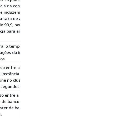
cia da consulta,
che induzem uma
e a taxa de acertos
de 99,9, pense em
ância para armazenar
ura, o tempo de
1
média
zações da instância
minuto
os.
so entre a
1
max/min
a instância de
minuto
ne no cluster de
ssegundos.
o entre a instância
1
max/min
ia de banco de
minuto
ster de banco de
.