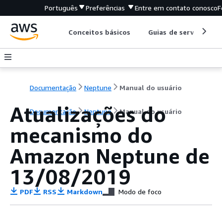
Português
Preferências
Entre em contato conosco
F
Conceitos básicos
Guias de serviço
Documentação
Neptune
Manual do usuário
Atualizações do
Documentação
Neptune
Manual do usuário
mecanismo do
Amazon Neptune de
13/08/2019
PDF
RSS
Markdown
Modo de foco