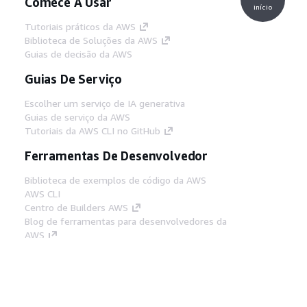
Comece A Usar
início
Tutoriais práticos da AWS
Biblioteca de Soluções da AWS
Guias de decisão da AWS
Guias De Serviço
Escolher um serviço de IA generativa
Guias de serviço da AWS
Tutoriais da AWS CLI no GitHub
Ferramentas De Desenvolvedor
Biblioteca de exemplos de código da AWS
AWS CLI
Centro de Builders AWS
Blog de ferramentas para desenvolvedores da
AWS
Links Úteis
Baixar servidor MCP de documentos da AWS
Faça login no Console da AWS