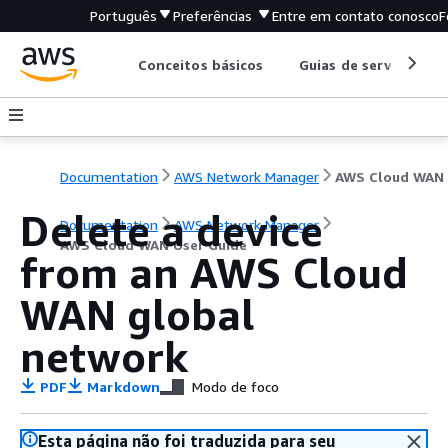
Português
Preferências
Entre em contato conosco
F
Conceitos básicos
Guias de serviço
Documentation
AWS Network Manager
Delete a device
Documentation
AWS Network Manager
AWS Cloud WAN User Guide
from an AWS Cloud
WAN global
network
PDF
Markdown
Modo de foco
Esta página não foi traduzida para seu