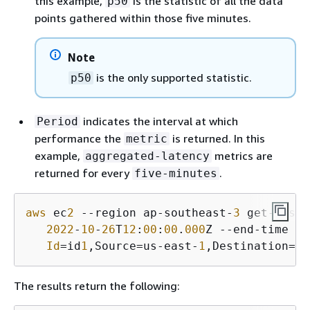
this example,
is the statistic of all the data
p50
points gathered within those five minutes.
Note
is the only supported statistic.
p50
indicates the interval at which
Period
performance the
is returned. In this
metric
example,
metrics are
aggregated-latency
returned for every
.
five-minutes
aws
 ec
2
 --region ap-southeast-
3
 get-aws-n
2022
-
10
-
26
T
12
:
00
:
00
.
000
Z --end-time 
20
Id
=id
1
,Source=us-east-
1
,Destination=us
The results return the following: