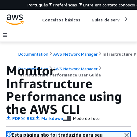
Português
Preferências
Entre em contato conosco
F
Conceitos básicos
Guias de serviço
Documentation
AWS Network Manager
Monitor
Documentation
AWS Network Manager
Infrastructure Performance User Guide
Infrastructure
Performance using
the AWS CLI
PDF
RSS
Markdown
Modo de foco
Esta página não foi traduzida para seu