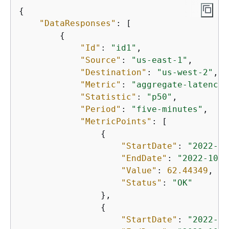
{
"DataResponses"
: [

{
"Id"
: 
"id1"
,

"Source"
: 
"us-east-1"
,

"Destination"
: 
"us-west-2"
,

"Metric"
: 
"aggregate-latency"
"Statistic"
: 
"p50"
,

"Period"
: 
"five-minutes"
,

"MetricPoints"
: [

{
"StartDate"
: 
"2022-10
"EndDate"
: 
"2022-10-2
"Value"
: 
62.44349
,

"Status"
: 
"OK"
                },

{
"StartDate"
: 
"2022-10