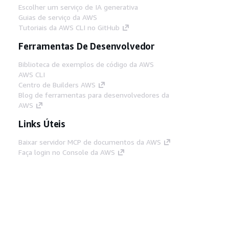
Escolher um serviço de IA generativa
Guias de serviço da AWS
Tutoriais da AWS CLI no GitHub
Ferramentas De Desenvolvedor
Biblioteca de exemplos de código da AWS
AWS CLI
Centro de Builders AWS
Blog de ferramentas para desenvolvedores da
AWS
Links Úteis
Baixar servidor MCP de documentos da AWS
Faça login no Console da AWS
AWS re:Post
Privacidade
Termos do site
Preferências de
cookies
© 2026, Amazon Web Services, Inc. ou
suas afiliadas. Todos os direitos reservados.
Português