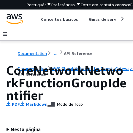
Português
Preferências
Entre em contato conosco
F
Conceitos básicos
Guias de serviço
Documentation
...
API Reference
CoreNetworkNetwo
Documentation
AWS Global Networks for Transit Gateway
API Reference
rkFunctionGroupIde
ntifier
PDF
Markdown
Modo de foco
Nesta página