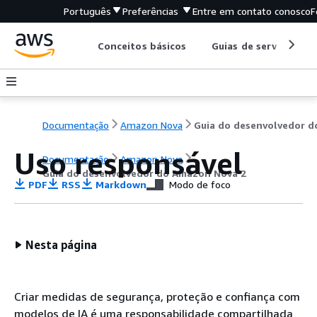
Português
Preferências
Entre em contato conosco
F
Conceitos básicos
Guias de serviço
Documentação
Amazon Nova
Uso responsável
Documentação
Amazon Nova
Guia do desenvolvedor do Amazon Nova 2
PDF
RSS
Markdown
Modo de foco
Nesta página
Criar medidas de segurança, proteção e confiança com
modelos de IA é uma responsabilidade compartilhada