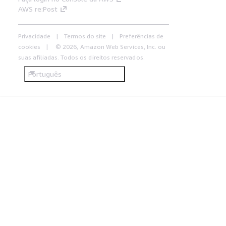
AWS re:Post
Privacidade
Termos do site
Preferências de
cookies
© 2026, Amazon Web Services, Inc. ou
suas afiliadas. Todos os direitos reservados.
Português