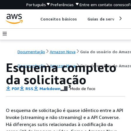
Português
Preferências
Entre em contato conosco
F
Conceitos básicos
Guias de serviço
Documentação
Amazon Nova
Esquema completo
Documentação
Amazon Nova
Guia do usuário do Amaz
da solicitação
PDF
RSS
Markdown
Modo de foco
O esquema de solicitação é quase idêntico entre a API
Invoke (streaming e não streaming) e a API Converse.
Há diferenças sutis relacionadas à codificação da