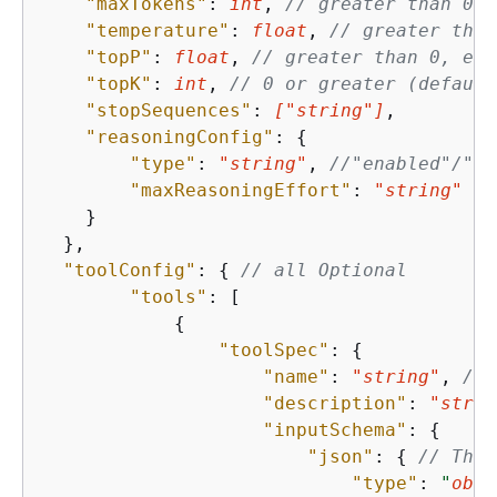
"maxTokens"
: 
int
, 
// greater than 0, 
"temperature"
: 
float
, 
// greater than
"topP"
: 
float
, 
// greater than 0, equ
"topK"
: 
int
, 
// 0 or greater (default
"stopSequences"
: 
[
"string"
]
,

"reasoningConfig"
: 
{
"type"
: 
"string"
, 
//"enabled"/"di
"maxReasoningEffort"
: 
"string"
//
    }

  },

"toolConfig"
: 
{
// all Optional
"tools"
: [

{
"toolSpec"
: 
{
"name"
: 
"string"
, 
//m
"description"
: 
"strin
"inputSchema"
: 
{
"json"
: 
{
// The 
"type"
: 
"
obje