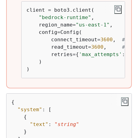
client = boto3.client(

"bedrock-runtime"
,

    region_name=
"us-east-1"
,

    config=Config(

        connect_timeout=
3600
,  
# 60 
        read_timeout=
3600
,     
# 60 
        retries=
{
'max_attempts'
: 
1
}

    )

)
{
"system"
: [

{
"text"
: 
"string"
    }
