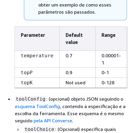
obter um exemplo de como esses
parâmetros são passados.
Parameter
Default
Range
value
0.7
0.00001-
temperature
1
0.9
0-1
topP
Not used
0-128
topK
: (opcional) objeto JSON seguindo o
toolConfig
esquema ToolConfig
, contendo a especificação e a
escolha da ferramenta. Esse esquema é o mesmo
seguido
pela API Converse
.
: (Opcional) especifica quais
toolChoice