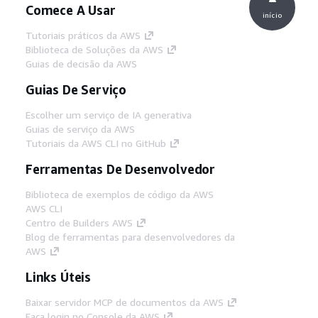
Comece A Usar
início
Tutoriais práticos da AWS
Biblioteca de Soluções da AWS
Guias de decisão da AWS
Guias De Serviço
Escolher um serviço de IA generativa
Guias de serviço da AWS
Tutoriais da AWS CLI no GitHub
Ferramentas De Desenvolvedor
Biblioteca de exemplos de código da AWS
AWS CLI
Centro de Builders AWS
Blog de ferramentas para desenvolvedores da
AWS
Links Úteis
Baixar servidor MCP de documentos da AWS
Faça login no Console da AWS