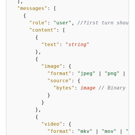
  ],

"messages"
: [

{
"role"
: 
"user"
, 
//first turn should
"content"
: [

{
"text"
: 
"string"
        },

{
"image"
: 
{
"format"
: 
"jpeg"
 | 
"png"
 | 
"g
"source"
: 
{
"bytes"
: 
image
// Binary ar
            }

          }

        },

{
"video"
: 
{
"format"
: 
"mkv"
 | 
"mov"
 | 
"mp