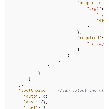
"properties"
:
"arg1"
: 
{
"type
"desc
                                }

                            },

"required"
: [

"string"
                            ]

                        }

                    }

                }

            }

        ],

    },

"toolChoice"
: 
{
//can select one of t
"auto"
: 
{
},

"any"
: 
{
},

"tool"
: 
{