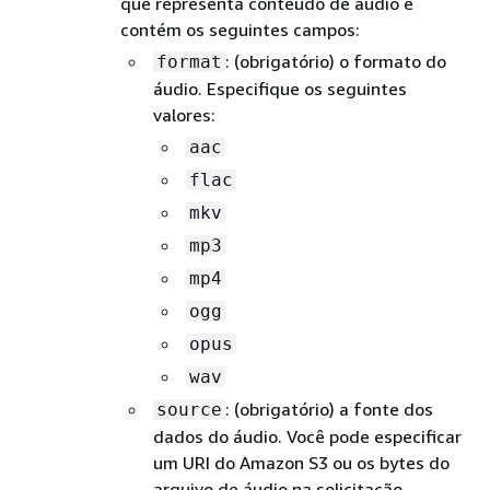
que representa conteúdo de áudio e
contém os seguintes campos:
: (obrigatório) o formato do
format
áudio. Especifique os seguintes
valores:
aac
flac
mkv
mp3
mp4
ogg
opus
wav
: (obrigatório) a fonte dos
source
dados do áudio. Você pode especificar
um URI do Amazon S3 ou os bytes do
arquivo de áudio na solicitação.