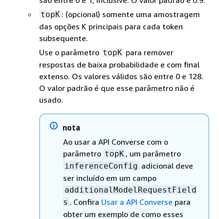
são entre 0 e 1, inclusive. O valor padrão é 0.9.
: (opcional) somente uma amostragem
topK
das opções K principais para cada token
subsequente.
Use o parâmetro
para remover
topK
respostas de baixa probabilidade e com final
extenso. Os valores válidos são entre 0 e 128.
O valor padrão é que esse parâmetro não é
usado.
nota
Ao usar a API Converse com o
parâmetro
, um parâmetro
topK
adicional deve
inferenceConfig
ser incluído em um campo
additionalModelRequestField
. Confira
Usar a API Converse
para
s
obter um exemplo de como esses