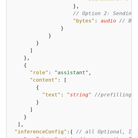
                    },

// Option 2: Sending 
"bytes"
: 
audio
// Bin
                }

            }

        }

      ]

    },

{
"role"
: 
"assistant"
,

"content"
: [

{
"text"
: 
"string"
//prefilling a
        }

      ]

    }

  ],

"inferenceConfig"
:
{
// all Optional, Inv