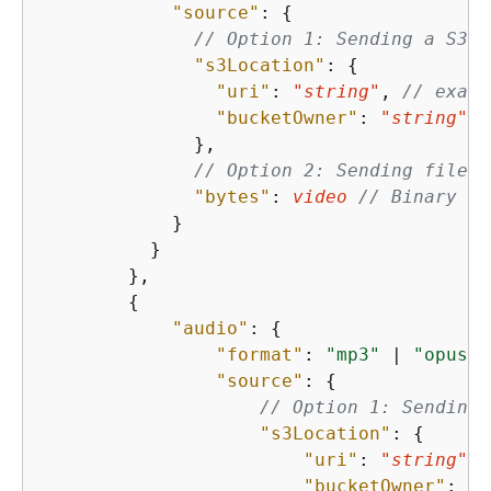
"source"
: 
{
// Option 1: Sending a S3 l
"s3Location"
: 
{
"uri"
: 
"string"
, 
// examp
"bucketOwner"
: 
"string"
/
              },

// Option 2: Sending file b
"bytes"
: 
video
// Binary ar
            }

          }

        },

{
"audio"
: 
{
"format"
: 
"mp3"
 | 
"opus"
 
"source"
: 
{
// Option 1: Sending 
"s3Location"
: 
{
"uri"
: 
"string"
, 
"bucketOwner"
: 
"s