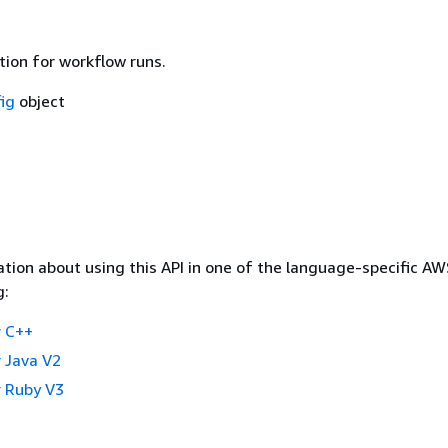
tion for workflow runs.
ig
object
tion about using this API in one of the language-specific A
g:
 C++
 Java V2
 Ruby V3