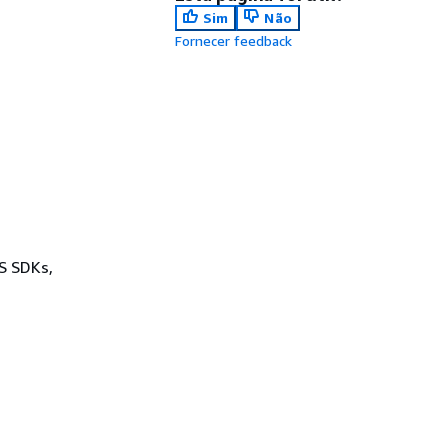
Sim
Não
Fornecer feedback
WS SDKs,