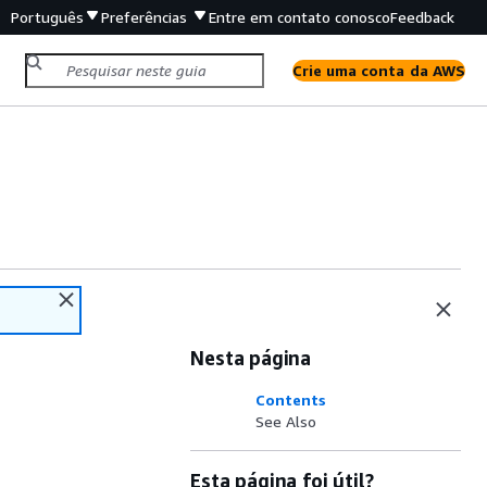
Português
Preferências
Entre em contato conosco
Feedback
Crie uma conta da AWS
Nesta página
Contents
See Also
Esta página foi útil?