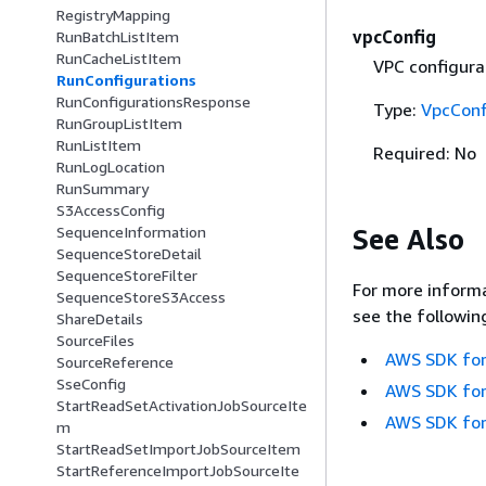
RegistryMapping
vpcConfig
RunBatchListItem
RunCacheListItem
VPC configura
RunConfigurations
RunConfigurationsResponse
Type:
VpcConf
RunGroupListItem
RunListItem
Required: No
RunLogLocation
RunSummary
S3AccessConfig
See Also
SequenceInformation
SequenceStoreDetail
SequenceStoreFilter
For more informa
SequenceStoreS3Access
see the followin
ShareDetails
SourceFiles
AWS SDK for
SourceReference
SseConfig
AWS SDK for
StartReadSetActivationJobSourceIte
AWS SDK for
m
StartReadSetImportJobSourceItem
StartReferenceImportJobSourceIte