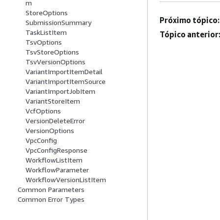
m
StoreOptions
Próximo tópico:
SubmissionSummary
TaskListItem
Tópico anterior
TsvOptions
TsvStoreOptions
TsvVersionOptions
VariantImportItemDetail
VariantImportItemSource
VariantImportJobItem
VariantStoreItem
VcfOptions
VersionDeleteError
VersionOptions
VpcConfig
VpcConfigResponse
WorkflowListItem
WorkflowParameter
WorkflowVersionListItem
Common Parameters
Common Error Types