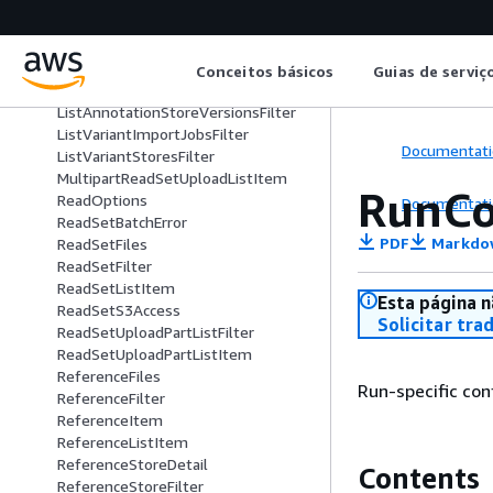
ImportReferenceJobItem
ImportReferenceSourceItem
InlineSetting
ListAnnotationImportJobsFilter
Conceitos básicos
Guias de serviç
ListAnnotationStoresFilter
ListAnnotationStoreVersionsFilter
ListVariantImportJobsFilter
Documentati
ListVariantStoresFilter
MultipartReadSetUploadListItem
RunCo
ReadOptions
Documentati
ReadSetBatchError
PDF
Markdo
ReadSetFiles
ReadSetFilter
ReadSetListItem
Esta página n
ReadSetS3Access
Solicitar tra
ReadSetUploadPartListFilter
ReadSetUploadPartListItem
ReferenceFiles
Run-specific con
ReferenceFilter
ReferenceItem
ReferenceListItem
ReferenceStoreDetail
Contents
ReferenceStoreFilter