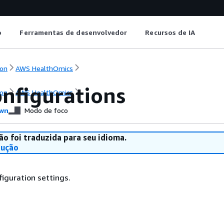
o
Ferramentas de desenvolvedor
Recursos de IA
on
AWS HealthOmics
nfigurations
on
AWS HealthOmics
wn
Modo de foco
ão foi traduzida para seu idioma.
dução
figuration settings.