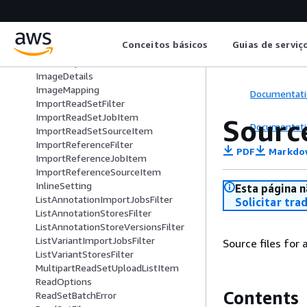
ExportReadSetFilter
ExportReadSetJobDetail
FileInformation
Conceitos básicos
Guias de serviç
Filter
FormatOptions
ImageDetails
ImageMapping
Documentati
ImportReadSetFilter
ImportReadSetJobItem
Sourc
Documentati
ImportReadSetSourceItem
ImportReferenceFilter
PDF
Markdo
ImportReferenceJobItem
ImportReferenceSourceItem
InlineSetting
Esta página n
ListAnnotationImportJobsFilter
Solicitar tra
ListAnnotationStoresFilter
ListAnnotationStoreVersionsFilter
ListVariantImportJobsFilter
Source files for
ListVariantStoresFilter
MultipartReadSetUploadListItem
ReadOptions
Contents
ReadSetBatchError