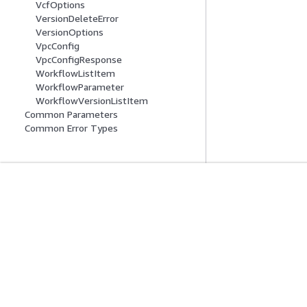
VcfOptions
VersionDeleteError
VersionOptions
VpcConfig
VpcConfigResponse
WorkflowListItem
WorkflowParameter
WorkflowVersionListItem
Common Parameters
Common Error Types
Comece A Usar
Guias De Ser
Tutoriais práticos da AWS
Escolher um servi
Biblioteca de Soluções da AWS
Guias de serviço
Guias de decisão da AWS
Tutoriais da AWS 