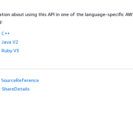
tion about using this API in one of the language-specific A
g:
 C++
 Java V2
 Ruby V3
SourceReference
:
ShareDetails