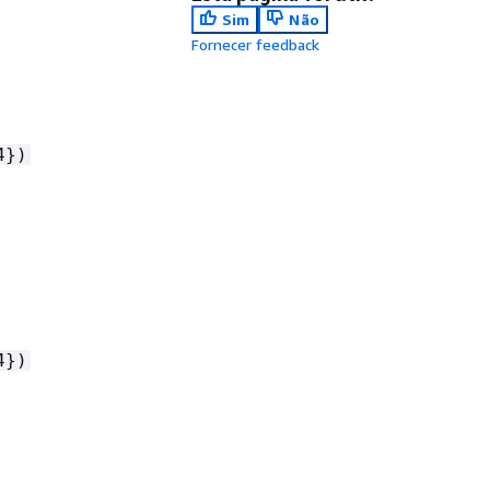
Sim
Não
Fornecer feedback
4})
4})