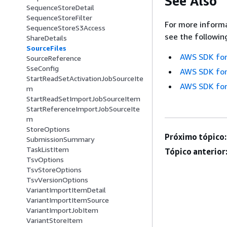
See Also
SequenceStoreDetail
SequenceStoreFilter
For more informa
SequenceStoreS3Access
see the followin
ShareDetails
SourceFiles
AWS SDK for
SourceReference
SseConfig
AWS SDK for
StartReadSetActivationJobSourceIte
AWS SDK for
m
StartReadSetImportJobSourceItem
StartReferenceImportJobSourceIte
m
StoreOptions
Próximo tópico:
SubmissionSummary
TaskListItem
Tópico anterior
TsvOptions
TsvStoreOptions
TsvVersionOptions
VariantImportItemDetail
VariantImportItemSource
VariantImportJobItem
VariantStoreItem