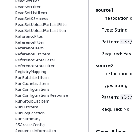
ReadSetFiles
ReadSetFilter
source1
ReadSetListItem
The location o
ReadSetS3Access
ReadSetUploadPartListFilter
Type: String
ReadSetUploadPartListItem
ReferenceFiles
Pattern:
s3:
ReferenceFilter
ReferenceItem
Required: Yes
ReferenceListItem
ReferenceStoreDetail
source2
ReferenceStoreFilter
RegistryMapping
The location o
RunBatchListItem
RunCacheListItem
Type: String
RunConfigurations
RunConfigurationsResponse
Pattern:
s3:
RunGroupListItem
RunListItem
Required: No
RunLogLocation
RunSummary
S3AccessConfig
SequenceInformation