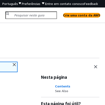
Português
Preferências
Entre em contato conosco
Feedback
Crie uma conta da AWS
Nesta página
Contents
See Also
Esta página foi útil?