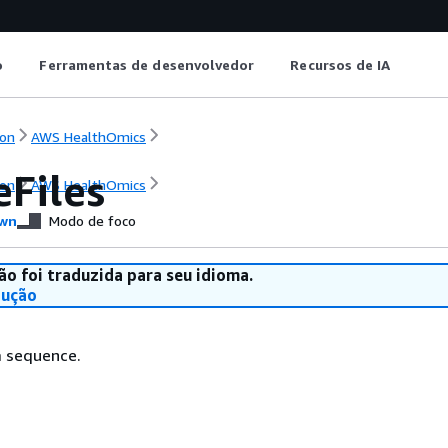
o
Ferramentas de desenvolvedor
Recursos de IA
on
AWS HealthOmics
eFiles
on
AWS HealthOmics
wn
Modo de foco
ão foi traduzida para seu idioma.
dução
 a sequence.