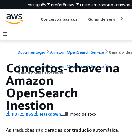
Português
Preferências
Entre em contato conosco
F
Conceitos básicos
Guias de serviço
Documentação
Amazon OpenSearch Service
Conceitos-chave na
Documentação
Amazon OpenSearch Service
Guia do desenvolvedor
Amazon
OpenSearch
Inestion
PDF
RSS
Markdown
Modo de foco
As traduções são geradas por tradução automática.