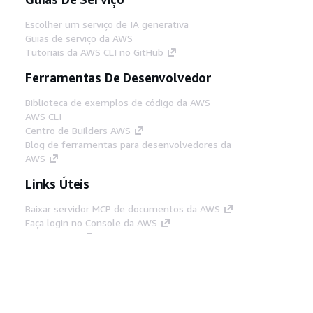
Escolher um serviço de IA generativa
Guias de serviço da AWS
Tutoriais da AWS CLI no GitHub
Ferramentas De Desenvolvedor
Biblioteca de exemplos de código da AWS
AWS CLI
Centro de Builders AWS
Blog de ferramentas para desenvolvedores da
AWS
Links Úteis
Baixar servidor MCP de documentos da AWS
Faça login no Console da AWS
AWS re:Post
Privacidade
Termos do site
Preferências de
cookies
© 2026, Amazon Web Services, Inc. ou
suas afiliadas. Todos os direitos reservados.