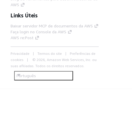
AWS
Links Úteis
Baixar servidor MCP de documentos da AWS
Faça login no Console da AWS
AWS re:Post
Privacidade
Termos do site
Preferências de
cookies
© 2026, Amazon Web Services, Inc. ou
suas afiliadas. Todos os direitos reservados.
Português