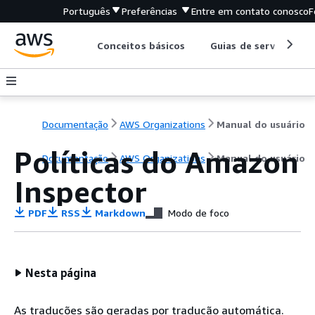
Português
Preferências
Entre em contato conosco
F
Conceitos básicos
Guias de serviço
Documentação
AWS Organizations
Manual do usuário
Políticas do Amazon
Documentação
AWS Organizations
Manual do usuário
Inspector
PDF
RSS
Markdown
Modo de foco
Nesta página
As traduções são geradas por tradução automática.