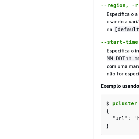
--region, -
Especifica o 
usando a vari
na
[defaul
--start-tim
Especifica o i
MM-DDThh:m
com uma marca
não for especi
Exemplo usando 
$ 
pcluster
{
  "url": "
}