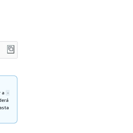
r a
-
derá
asta