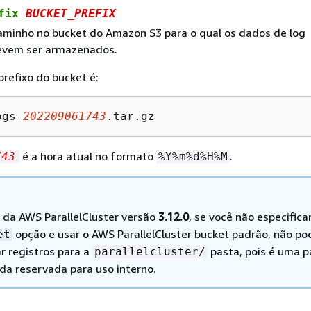
efix
BUCKET_PREFIX
caminho no bucket do Amazon S3 para o qual os dados de log
evem ser armazenados.
prefixo do bucket é:
ogs-
202209061743
.tar.gz
é a hora atual no formato
.
743
%Y%m%d%H%M
r da AWS ParallelCluster versão
3.12.0
, se você não especifica
opção e usar o AWS ParallelCluster bucket padrão, não po
et
r registros para a
pasta, pois é uma p
parallelcluster/
da reservada para uso interno.