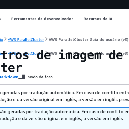
o
Ferramentas de desenvolvedor
Recursos de IA
ão
AWS ParallelCluster
AWS ParallelCluster Guia do usuário (v3)
stros de imagem de
ão
AWS ParallelCluster
AWS ParallelCluster Guia do usuário (v3)
ster
arkdown
Modo de foco
 geradas por tradução automática. Em caso de conflito entr
ução e da versão original em inglês, a versão em inglês prev
são geradas por tradução automática. Em caso de conflito en
adução e da versão original em inglês, a versão em inglês