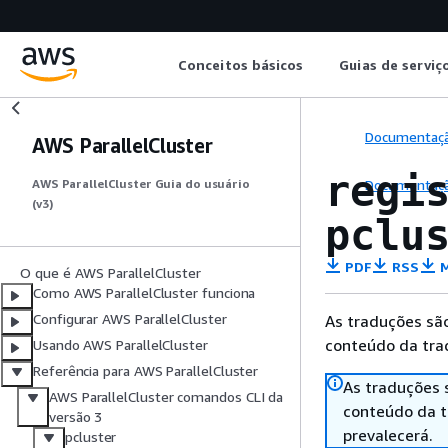
Conceitos básicos
Guias de serviç
Documentaç
AWS ParallelCluster
regi
Documentaç
AWS ParallelCluster Guia do usuário
(v3)
pclu
PDF
RSS
M
O que é AWS ParallelCluster
Como AWS ParallelCluster funciona
Configurar AWS ParallelCluster
As traduções são
conteúdo da trad
Usando AWS ParallelCluster
Referência para AWS ParallelCluster
As traduções 
AWS ParallelCluster comandos CLI da
conteúdo da tr
versão 3
prevalecerá.
pcluster