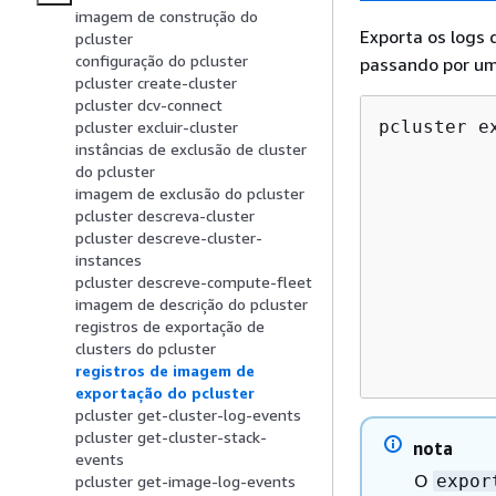
imagem de construção do
Exporta os logs 
pcluster
configuração do pcluster
passando por um
pcluster create-cluster
pcluster dcv-connect
pcluster e
pcluster excluir-cluster
instâncias de exclusão de cluster
          
do pcluster
          
imagem de exclusão do pcluster
          
pcluster descreva-cluster
          
pcluster descreve-cluster-
          
instances
pcluster descreve-compute-fleet
          
imagem de descrição do pcluster
          
registros de exportação de
          
clusters do pcluster
          
registros de imagem de
exportação do pcluster
pcluster get-cluster-log-events
pcluster get-cluster-stack-
nota
events
O
expor
pcluster get-image-log-events