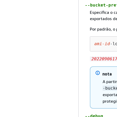
--bucket-pr
Especifica o 
exportados d
Por padrão, o 
ami-id
-l
202209061
nota
A parti
-buck
exporta
protegi
--debug