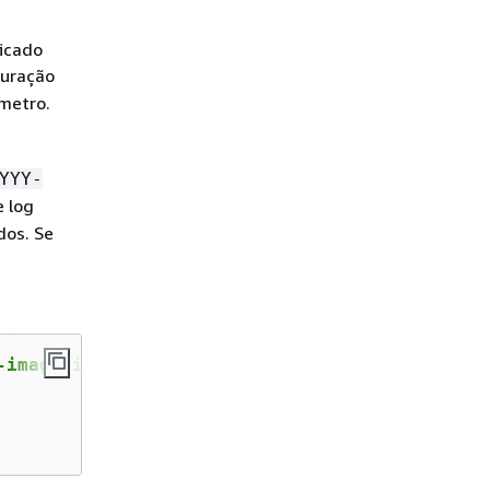
ficado
uração
metro.
YYY-
e log
dos. Se
-image-id 
ami
-
1234
abcd
5678
efgh