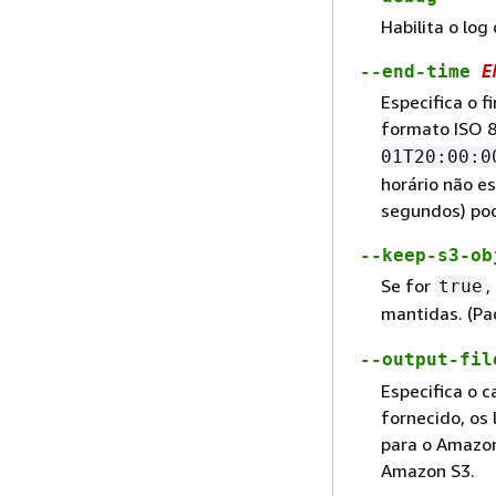
Habilita o log
--end-time
E
Especifica o f
formato ISO 8
01T20:00:0
horário não e
segundos) pod
--keep-s3-o
Se for
,
true
mantidas. (P
--output-fi
Especifica o c
fornecido, os 
para o Amazon
Amazon S3.