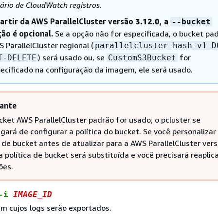
ário de CloudWatch registros
.
artir da AWS ParallelCluster versão
3.12.0
, a
--bucket
ão é opcional.
Se a opção não for especificada, o bucket pa
 ParallelCluster regional (
parallelcluster-hash-v1-D
) será usado ou, se
for
T-DELETE
CustomS3Bucket
ecificado na configuração da imagem, ele será usado.
ante
cket AWS ParallelCluster padrão for usado, o pcluster se
gará de configurar a política do bucket. Se você personalizar
a de bucket antes de atualizar para a AWS ParallelCluster ver
 a política de bucket será substituída e você precisará reaplic
ões.
 -i
IMAGE_ID
m cujos logs serão exportados.