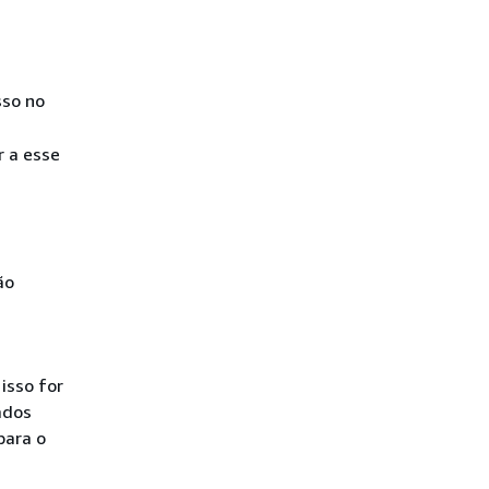
sso no
r a esse
ão
isso for
ados
para o