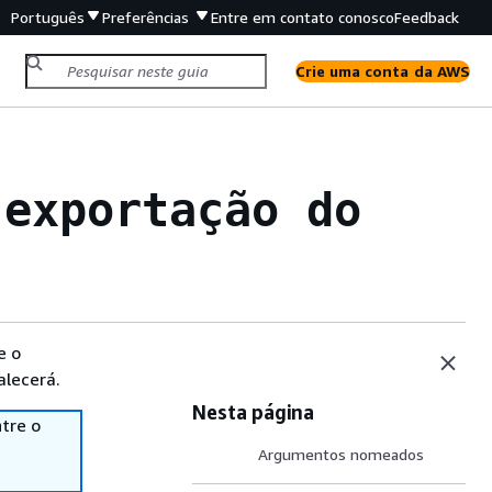
Português
Preferências
Entre em contato conosco
Feedback
Crie uma conta da AWS
 exportação do
e o
alecerá.
Nesta página
tre o
Argumentos nomeados