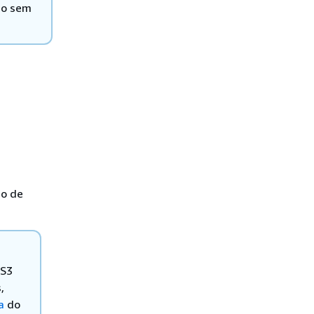
do sem
ão de
 S3
,
a
do