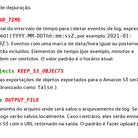
 de depuração.
ND_TIME
inal do intervalo de tempo para coletar eventos de log, expre
601 (
, por exemplo
YYYY-MM-DDThh:mm:ssZ
2021-01-
'). Eventos com uma marca de data/hora igual ou posterio
0Z
stão incluídos. Elementos de tempo (por exemplo, minutos e
em ser omitidos. O valor padrão é o horário atual.
bjects
KEEP_S3_OBJECTS
 as exportações de objetos exportados para o Amazon S3 ser
adronizado como
.)
false
le
OUTPUT_FILE
aminho do arquivo onde será salvo o arquivamento de log. Se 
logs serão salvos localmente. Caso contrário, eles serão envi
 S3 com o URL retornado na saída. O padrão é fazer upload 