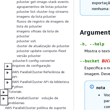
pcluster get-image-stack-events
exportaçã
agrupamentos de listas pcluster
nenhuma 
pcluster list-cluster-log-streams
imagens da lista pcluster
fluxos de registro de imagens de
lista do pcluster
Argument
imagens oficiais da lista de
pcluster
pcluster ssh
-h, --help
cluster de atualização do pcluster
Mostra o text
pcluster update-compute-fleet
versão pcluster
pcluster3-config-converter
--bucket
BUC
Arquivos de configuração
Especifica o 
AWS ParallelCluster Referência de
imagem. Deve
API
AWS ParallelCluster API da biblioteca
Python
nota
Tutoriais
Voc
AWS ParallelCluster solução de
par
problemas
con
AWS ParallelCluster política de suporte