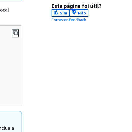
Esta página foi útil?
ocal
Sim
Não
Fornecer feedback
clua a