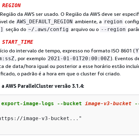
r
REGION
a Região da AWS ser usado. O Região da AWS deve ser especi
ável de
ambiente, a
config
AWS_DEFAULT_REGION
region
seção do
arquivo ou o
parâ
t]
~/.aws/config
--region
e
START_TIME
nício do intervalo de tempo, expresso no formato ISO 8601 (
Y
, por exemplo
). Eventos d
m:ssZ
2021-01-01T20:00:00Z
 de data/hora igual ou posterior a esse horário estão incluí
ficado, o padrão é a hora em que o cluster foi criado.
a AWS ParallelCluster versão 3.1.4:
 export-image-logs --bucket 
image
-v
3
-bucket
 -
https://image-v3-bucket..."
