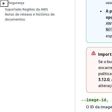
usu
Segurança
Suportado Regiões da AWS
A p
Notas de release e histórico de
opç
documentos
AWS
NO
esp
Import
Se o bu
encarre
polític
3.12.0
,
alteraç
--image-id,
O ID da image