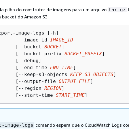
da pilha do construtor de imagens para um arquivo
l
tar.gz
 bucket do Amazon S3.
xport-image-logs [-h]

       --image-id 
IMAGE_ID
      [--bucket 
BUCKET
]

      [--bucket-prefix 
BUCKET_PREFIX
]

      [--debug]                         

      [--end-time 
END_TIME
]

      [--keep-s3-objects 
KEEP_S3_OBJECTS
]

      [--output-file 
OUTPUT_FILE
]

      [--region 
REGION
]

      [--start-time 
START_TIME
] 
comando espera que o CloudWatch Logs con
t-image-logs