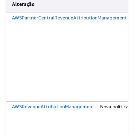
Alteração
AWSPartnerCentralRevenueAttributionManagement
— N
AWSRevenueAttributionManagement
— Nova política