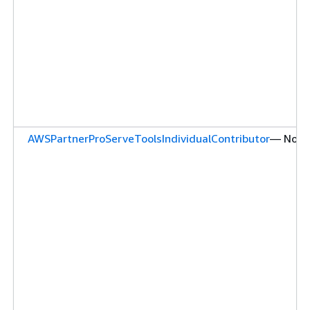
AWSPartnerProServeToolsIndividualContributor
— Nova 