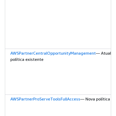
AWSPartnerCentralOpportunityManagement
— Atualiz
política existente
AWSPartnerProServeToolsFullAccess
— Nova política