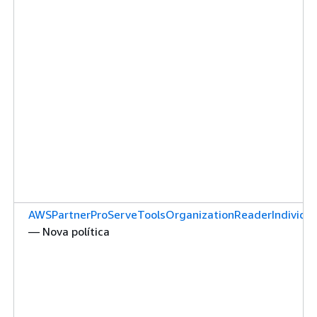
AWSPartnerProServeToolsOrganizationReaderIndividua
— Nova política