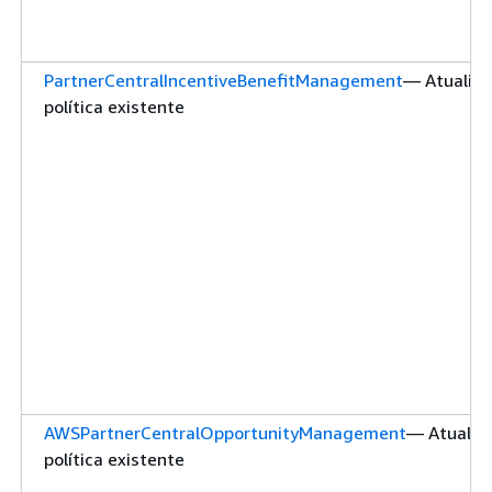
PartnerCentralIncentiveBenefitManagement
— Atualiz
política existente
AWSPartnerCentralOpportunityManagement
— Atualiz
política existente