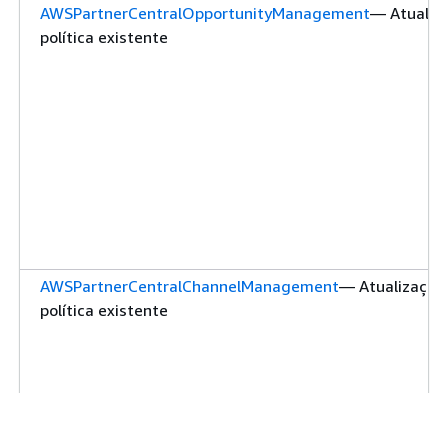
AWSPartnerCentralOpportunityManagement
— Atualiz
política existente
AWSPartnerCentralChannelManagement
— Atualização
política existente