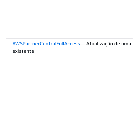
AWSPartnerCentralFullAccess
— Atualização de uma pol
existente