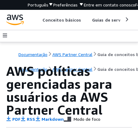
Português
Preferências
Entre em contato conosco
F
Conceitos básicos
Guias de serviço
Documentação
AWS Partner Central
AWS políticas
Documentação
AWS Partner Central
Guia de conceitos 
gerenciadas para
usuários da AWS
Partner Central
PDF
RSS
Markdown
Modo de foco