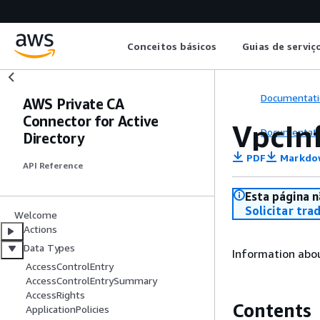
Conceitos básicos
Guias de serviç
Documentati
AWS Private CA
Connector for Active
VpcIn
Documentati
Directory
PDF
Markdo
API Reference
Esta página n
Solicitar tra
Welcome
Actions
Data Types
Information abou
AccessControlEntry
AccessControlEntrySummary
AccessRights
Contents
ApplicationPolicies