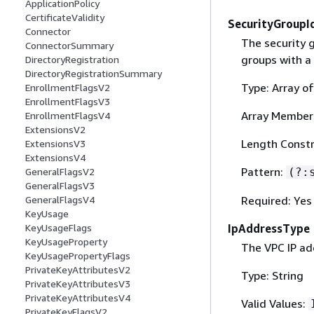
ApplicationPolicy
CertificateValidity
SecurityGroupI
Connector
The security 
ConnectorSummary
groups with a
DirectoryRegistration
DirectoryRegistrationSummary
Type: Array of
EnrollmentFlagsV2
EnrollmentFlagsV3
Array Member
EnrollmentFlagsV4
ExtensionsV2
Length Constr
ExtensionsV3
ExtensionsV4
Pattern:
(?:
GeneralFlagsV2
GeneralFlagsV3
Required: Yes
GeneralFlagsV4
KeyUsage
IpAddressType
KeyUsageFlags
KeyUsageProperty
The VPC IP ad
KeyUsagePropertyFlags
PrivateKeyAttributesV2
Type: String
PrivateKeyAttributesV3
PrivateKeyAttributesV4
Valid Values:
PrivateKeyFlagsV2