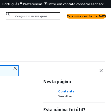
Português
Preferências
Entre em contato conosco
Feedback
Crie uma conta da AWS
Nesta página
Contents
See Also
Esta página foi útil?