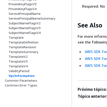
PrivateKeyFlagsV3
Required: No
PrivateKeyFlagsV4
ServicePrincipalName
ServicePrincipalNameSummary
SubjectNameFlagsV2
See Also
SubjectNameFlagsV3
SubjectNameFlagsV4
For more informa
Template
see the followin
TemplateDefinition
TemplateRevision
AWS SDK for
TemplateSummary
TemplateV2
AWS SDK for
TemplateV3
AWS SDK for
TemplateV4
ValidityPeriod
VpcInformation
Common Parameters
Common Error Types
Próximo tópico:
Tópico anterior