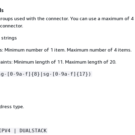
ds
groups used with the connector. You can use a maximum of 4 
 connector.
 strings
s: Minimum number of 1 item. Maximum number of 4 items.
aints: Minimum length of 11. Maximum length of 20.
sg-[0-9a-f]
{
8}|sg-[0-9a-f]
{
17})
dress type.
IPV4 | DUALSTACK