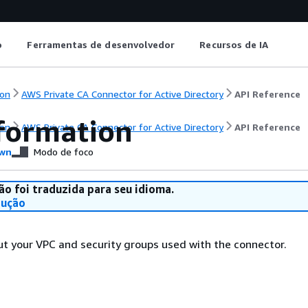
o
Ferramentas de desenvolvedor
Recursos de IA
on
AWS Private CA Connector for Active Directory
API Reference
formation
on
AWS Private CA Connector for Active Directory
API Reference
wn
Modo de foco
ão foi traduzida para seu idioma.
dução
t your VPC and security groups used with the connector.