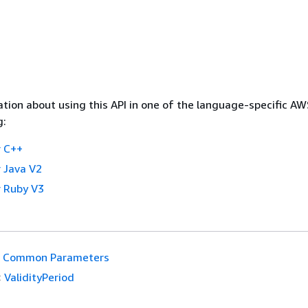
tion about using this API in one of the language-specific A
g:
 C++
 Java V2
 Ruby V3
Common Parameters
:
ValidityPeriod