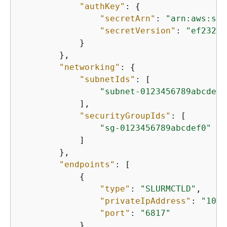
"authKey"
: 
{
"secretArn"
: 
"arn:aws:sec
"secretVersion"
: 
"ef23237
            }

        },

"networking"
: 
{
"subnetIds"
: [

"subnet-0123456789abcdef0
            ],

"securityGroupIds"
: [

"sg-0123456789abcdef0"
            ]

        },

"endpoints"
: [

{
"type"
: 
"SLURMCTLD"
,

"privateIpAddress"
: 
"10.3
"port"
: 
"6817"
            }
