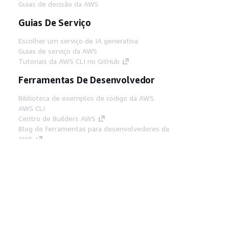
Guias de decisão da AWS
Guias De Serviço
Escolher um serviço de IA generativa
Guias de serviço da AWS
Tutoriais da AWS CLI no GitHub
Ferramentas De Desenvolvedor
Biblioteca de exemplos de código da AWS
AWS CLI
Centro de Builders AWS
Blog de ferramentas para desenvolvedores da
AWS
Links Úteis
Baixar servidor MCP de documentos da AWS
Faça login no Console da AWS
AWS re:Post
Privacidade
Termos do site
Preferências de