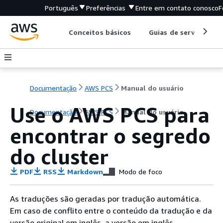
Português
Preferências
Entre em contato conosco
F
Conceitos básicos
Guias de serviço
Documentação
AWS PCS
Manual do usuário
Use o AWS PCS para
Documentação
AWS PCS
Manual do usuário
encontrar o segredo
do cluster
PDF
RSS
Markdown
Modo de foco
As traduções são geradas por tradução automática.
Em caso de conflito entre o conteúdo da tradução e da
versão original em inglês, a versão em inglês