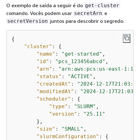
O exemplo de saída a seguir é do
get-cluster
comando. Vocês podem usar
e
secretArn
juntos para descobrir o segredo.
secretVersion
{
"cluster"
: 
{
"name"
: 
"get-started"
,

"id"
: 
"pcs_123456abcd"
,

"arn"
: 
"arn:aws:pcs:us-east-1:111
"status"
: 
"ACTIVE"
,

"createdAt"
: 
"2024-12-17T21:03:52
"modifiedAt"
: 
"2024-12-17T21:03:5
"scheduler"
: 
{
"type"
: 
"SLURM"
,

"version"
: 
"25.11"
        },

"size"
: 
"SMALL"
,

"slurmConfiguration"
: 
{