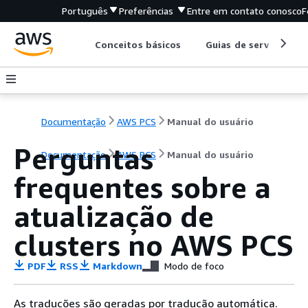
Português
Preferências
Entre em contato conosco
F
Conceitos básicos
Guias de serviço
Documentação
AWS PCS
Manual do usuário
Perguntas
Documentação
AWS PCS
Manual do usuário
frequentes sobre a
atualização de
clusters no AWS PCS
PDF
RSS
Markdown
Modo de foco
As traduções são geradas por tradução automática.