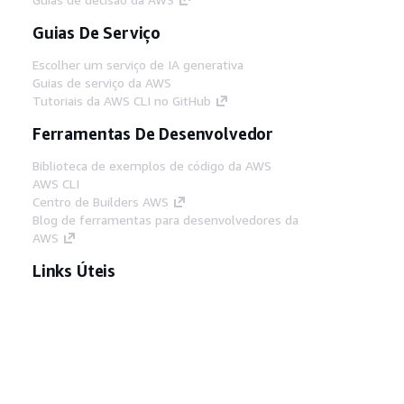
Guias De Serviço
Escolher um serviço de IA generativa
Guias de serviço da AWS
Tutoriais da AWS CLI no GitHub
Ferramentas De Desenvolvedor
Biblioteca de exemplos de código da AWS
AWS CLI
Centro de Builders AWS
Blog de ferramentas para desenvolvedores da
AWS
Links Úteis
Baixar servidor MCP de documentos da AWS
Faça login no Console da AWS
AWS re:Post
Privacidade
Termos do site
Preferências de