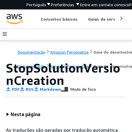
Português
Preferências
Entre em contato conosco
F
Conceitos básicos
Guias de serviço
Documentação
Amazon Personalize
StopSolutionVersio
Documentação
Amazon Personalize
Guia do desenvolv
nCreation
PDF
RSS
Markdown
Modo de foco
Nesta página
As traduções são geradas por tradução automática.