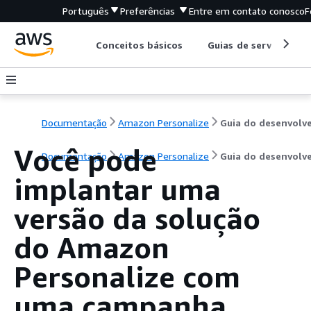
Português
Preferências
Entre em contato conosco
F
Conceitos básicos
Guias de serviço
Documentação
Amazon Personalize
Você pode
Documentação
Amazon Personalize
Guia do desenvolv
implantar uma
versão da solução
do Amazon
Personalize com
uma campanha.