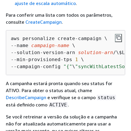
ajuste de escala automático
.
Para conferir uma lista com todos os parâmetros,
consulte
CreateCampaign
.
aws personalize create-campaign \

--name 
campaign-name
 \

--solution-version-arn 
solution-arn
/\$LAT
--min-provisioned-tps 
1
 \

--campaign-config 
"
{
"
\
"syncWithLatestSolu
A campanha estará pronta quando seu status for
ATIVO. Para obter o status atual, chame
DescribeCampaign
e verifique se o campo
status
está definido como
.
ACTIVE
Se você retreinar a versão da solução e a campanha
não for atualizada automaticamente para usar a
versão mais recente, ou se quiser alterar as