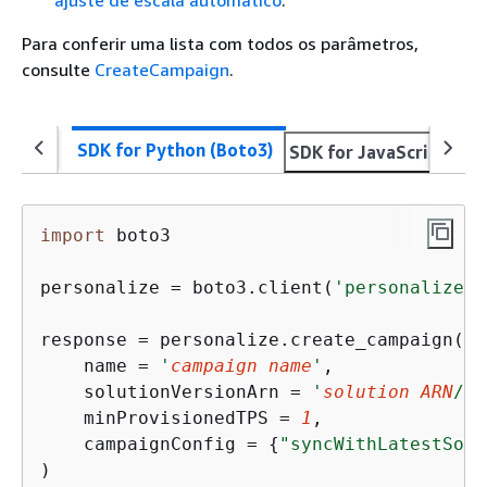
ajuste de escala automático
.
Para conferir uma lista com todos os parâmetros,
consulte
CreateCampaign
.
SDK for Python (Boto3)
SDK for JavaScript v3
import
 boto3

personalize = boto3.client(
'personalize'
)

response = personalize.create_campaign(

    name = 
'
campaign name
'
,

    solutionVersionArn = 
'
solution ARN
/$L
    minProvisionedTPS = 
1
,

    campaignConfig = 
{
"syncWithLatestSolu
)
