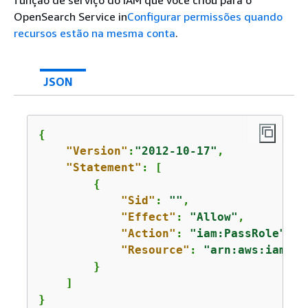
OpenSearch Service in
Configurar permissões quando
recursos estão na mesma conta
.
JSON
{
"Version"
:
"2012-10-17"
,

"Statement"
: [

{
"Sid"
: 
""
,

"Effect"
: 
"Allow"
,

"Action"
: 
"iam:PassRole"
,

"Resource"
: 
"arn:aws:iam::
1
        }

    ]

}