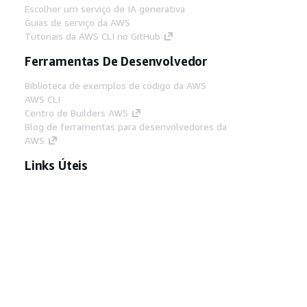
Escolher um serviço de IA generativa
Guias de serviço da AWS
Tutoriais da AWS CLI no GitHub
Ferramentas De Desenvolvedor
Biblioteca de exemplos de código da AWS
AWS CLI
Centro de Builders AWS
Blog de ferramentas para desenvolvedores da
AWS
Links Úteis
Baixar servidor MCP de documentos da AWS
Faça login no Console da AWS
AWS re:Post
Privacidade
Termos do site
Preferências de
cookies
© 2026, Amazon Web Services, Inc. ou
suas afiliadas. Todos os direitos reservados.
Português