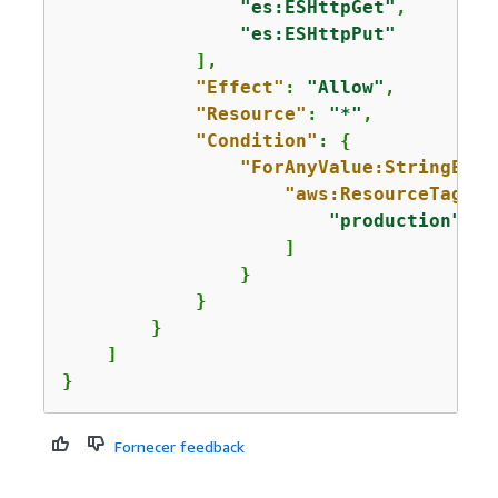
"es:ESHttpGet"
,

"es:ESHttpPut"
            ],

"Effect"
: 
"Allow"
,

"Resource"
: 
"*"
,

"Condition"
: 
{
"ForAnyValue:StringEqua
"aws:ResourceTag/en
"production"
                    ]

                }

            }

        }

    ]

}
Fornecer feedback