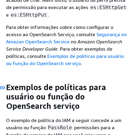
acabou de criar. Além disso, o usuário ou perfil precisa
de permissão para executar as ações
es:ESHttpGet
e
.
es:ESHttpPut
Para obter informações sobre como configurar o
acesso ao OpenSearch Serviço, consulte
Segurança no
Amazon OpenSearch Service
no
Amazon OpenSearch
Service Developer Guide
. Para obter exemplos de
políticas, consulte
Exemplos de políticas para usuário
ou função do OpenSearch serviço
.
Exemplos de políticas para
usuário ou função do
OpenSearch serviço
O exemplo de política do IAM a seguir concede a um
usuário ou função
permissões para a
PassRole
função de serviço do IAM que você criou para o