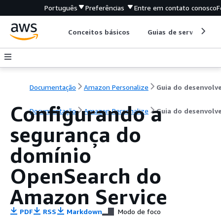
Português
Preferências
Entre em contato conosco
F
Conceitos básicos
Guias de serviço
Documentação
Amazon Personalize
Configurando a
Documentação
Amazon Personalize
Guia do desenvolv
segurança do
domínio
OpenSearch do
Amazon Service
PDF
RSS
Markdown
Modo de foco