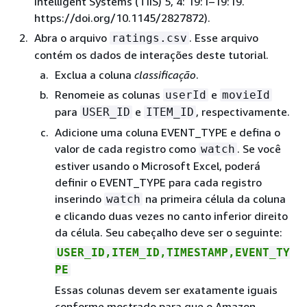
Intelligent Systems (TiiS) 5, 4: 19:1–19:19.
https://doi.org/10.1145/2827872).
Abra o arquivo
. Esse arquivo
ratings.csv
contém os dados de interações deste tutorial.
Exclua a coluna
classificação
.
Renomeie as colunas
e
userId
movieId
para
e
, respectivamente.
USER_ID
ITEM_ID
Adicione uma coluna EVENT_TYPE e defina o
valor de cada registro como
. Se você
watch
estiver usando o Microsoft Excel, poderá
definir o EVENT_TYPE para cada registro
inserindo
na primeira célula da coluna
watch
e clicando duas vezes no canto inferior direito
da célula. Seu cabeçalho deve ser o seguinte:
USER_ID,ITEM_ID,TIMESTAMP,EVENT_TY
PE
Essas colunas devem ser exatamente iguais
conforme mostrado para que o Amazon