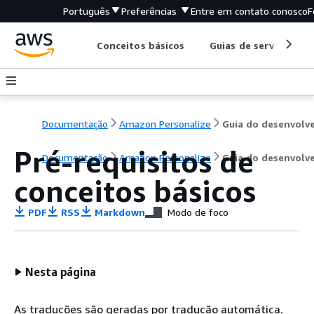
Português
Preferências
Entre em contato conosco
F
Conceitos básicos
Guias de serviço
Documentação
Amazon Personalize
Pré-requisitos de
Documentação
Amazon Personalize
Guia do desenvolv
conceitos básicos
PDF
RSS
Markdown
Modo de foco
Nesta página
As traduções são geradas por tradução automática.