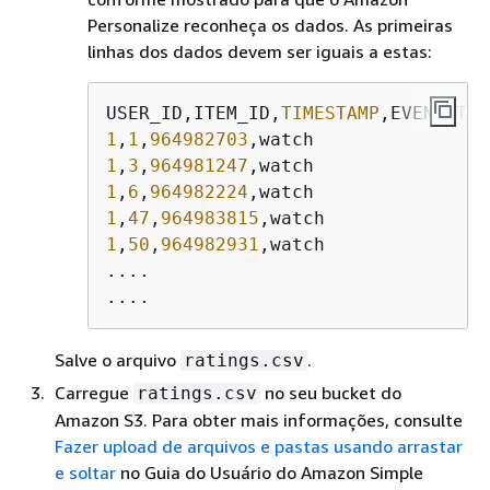
Personalize reconheça os dados. As primeiras
linhas dos dados devem ser iguais a estas:
USER_ID,ITEM_ID,
TIMESTAMP
1
,
1
,
964982703
1
,
3
,
964981247
1
,
6
,
964982224
1
,
47
,
964983815
1
,
50
,
964982931
,watch

....

....
Salve o arquivo
.
ratings.csv
Carregue
no seu bucket do
ratings.csv
Amazon S3. Para obter mais informações, consulte
Fazer upload de arquivos e pastas usando arrastar
e soltar
no Guia do Usuário do Amazon Simple