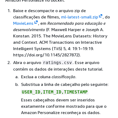
Amazon Personalize no bucket.
Baixe e descompacte o arquivo zip de
classificações de filmes,
ml-latest-small.zip
, do
MovieLens
, em
Recomendado para educação e
desenvolvimento
(F. Maxwell Harper e Joseph A.
Konstan. 2015. The MovieLens Datasets: History
and Context. ACM Transactions on Interactive
Intelligent Systems (TiiS) 5, 4: 19:1–19:19.
https://doi.org/10.1145/2827872).
Abra o arquivo
. Esse arquivo
ratings.csv
contém os dados de interações deste tutorial.
Exclua a coluna
classificação
.
Substitua a linha de cabeçalho pelo seguinte:
USER_ID,ITEM_ID,TIMESTAMP
Esses cabeçalhos devem ser inseridos
exatamente conforme mostrado para que o
Amazon Personalize reconheça os dados.