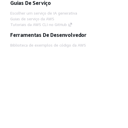
Guias De Serviço
Escolher um serviço de IA generativa
Guias de serviço da AWS
Tutoriais da AWS CLI no GitHub
Ferramentas De Desenvolvedor
Biblioteca de exemplos de código da AWS
AWS CLI
Centro de Builders AWS
Blog de ferramentas para desenvolvedores da
AWS
Links Úteis
Baixar servidor MCP de documentos da AWS
Faça login no Console da AWS
AWS re:Post
Privacidade
Termos do site
Preferências de
cookies
© 2026, Amazon Web Services, Inc. ou
suas afiliadas. Todos os direitos reservados.