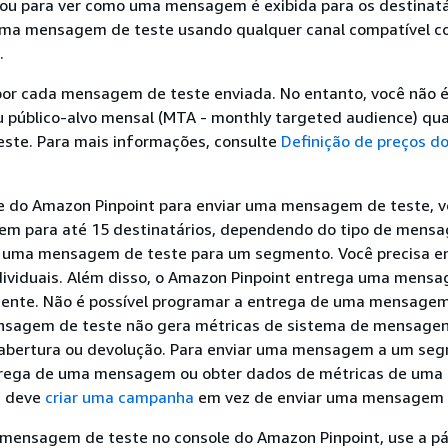
 para ver como uma mensagem é exibida para os destinatár
 uma mensagem de teste usando qualquer canal compatível c
.
por cada mensagem de teste enviada. No entanto, você não 
 público-alvo mensal (MTA - monthly targeted audience) qu
ste. Para mais informações, consulte
Definição de preços 
le do Amazon Pinpoint para enviar uma mensagem de teste, 
em para até 15 destinatários, dependendo do tipo de mens
ar uma mensagem de teste para um segmento. Você precisa en
ndividuais. Além disso, o Amazon Pinpoint entrega uma mens
ente. Não é possível programar a entrega de uma mensagem
nsagem de teste não gera métricas de sistema de mensage
, abertura ou devolução. Para enviar uma mensagem a um se
trega de uma mensagem ou obter dados de métricas de uma
ê deve
criar uma campanha
em vez de enviar uma mensagem 
 mensagem de teste no console do Amazon Pinpoint, use a p