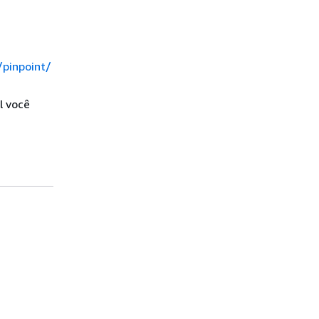
pinpoint/
l você