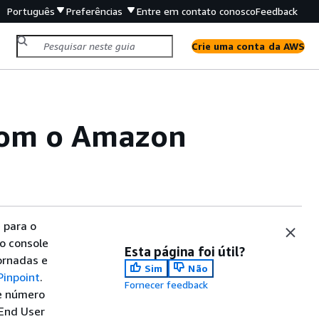
Português
Preferências
Entre em contato conosco
Feedback
Crie uma conta da AWS
com o Amazon
 para o
o console
Esta página foi útil?
ornadas e
Sim
Não
Pinpoint
.
Fornecer feedback
de número
 End User