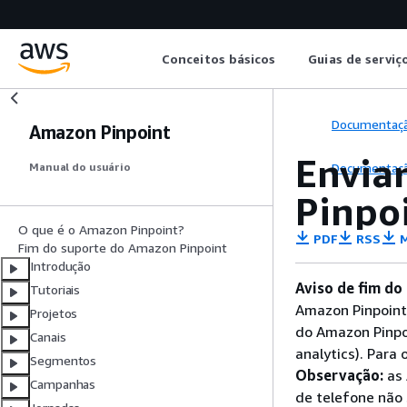
Conceitos básicos
Guias de serviç
Documentaç
Amazon Pinpoint
Envia
Documentaç
Manual do usuário
Pinpo
O que é o Amazon Pinpoint?
PDF
RSS
M
Fim do suporte do Amazon Pinpoint
Introdução
Aviso de fim do
Tutoriais
Amazon Pinpoint
Projetos
do Amazon Pinpo
Canais
analytics). Para
Segmentos
Observação:
as 
Campanhas
de telefone não