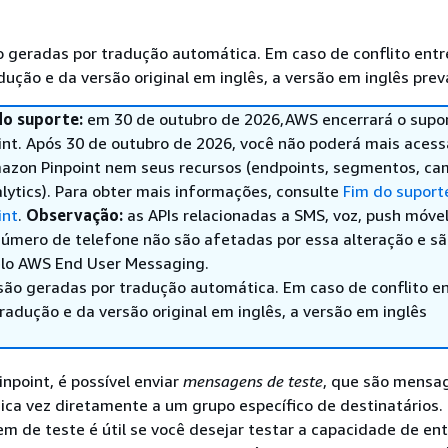
 geradas por tradução automática. Em caso de conflito entr
ução e da versão original em inglês, a versão em inglês prev
do suporte:
em 30 de outubro de 2026,AWS encerrará o supor
nt. Após 30 de outubro de 2026, você não poderá mais acess
azon Pinpoint nem seus recursos (endpoints, segmentos, c
lytics). Para obter mais informações, consulte
Fim do suport
int
.
Observação:
as APIs relacionadas a SMS, voz, push móve
número de telefone não são afetadas por essa alteração e s
lo AWS End User Messaging.
são geradas por tradução automática. Em caso de conflito en
adução e da versão original em inglês, a versão em inglês
point, é possível enviar
mensagens de teste
, que são mensa
ca vez diretamente a um grupo específico de destinatários.
 de teste é útil se você desejar testar a capacidade de en