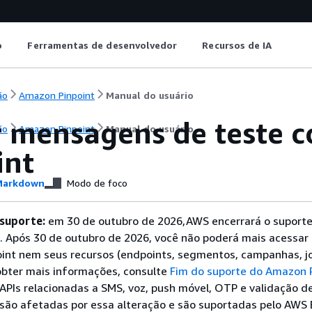
o
Ferramentas de desenvolvedor
Recursos de IA
ão
Amazon Pinpoint
Manual do usuário
r mensagens de teste 
ão
Amazon Pinpoint
Manual do usuário
int
arkdown
Modo de foco
 suporte:
em 30 de outubro de 2026,AWS encerrará o suporte
. Após 30 de outubro de 2026, você não poderá mais acessar 
int nem seus recursos (endpoints, segmentos, campanhas, j
 obter mais informações, consulte
Fim do suporte do Amazon 
APIs relacionadas a SMS, voz, push móvel, OTP e validação 
 são afetadas por essa alteração e são suportadas pelo AWS