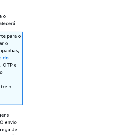
e o
alecerá.
te para o
ar o
ampanhas,
e do
l, OTP e
ão
tre o
gens
 O envio
trega de