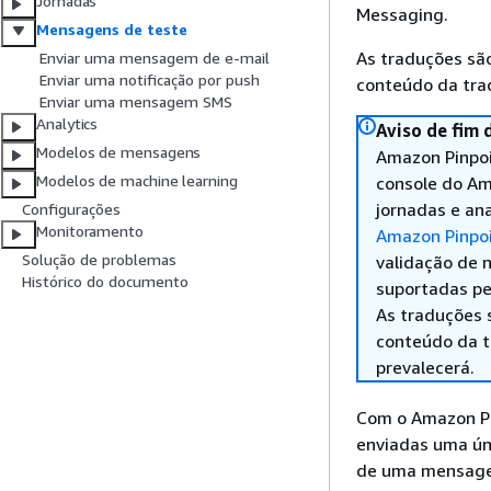
Jornadas
Messaging.
Mensagens de teste
As traduções são
Enviar uma mensagem de e-mail
Enviar uma notificação por push
conteúdo da trad
Enviar uma mensagem SMS
Analytics
Aviso de fim 
Modelos de mensagens
Amazon Pinpoi
Modelos de machine learning
console do Am
jornadas e ana
Configurações
Monitoramento
Amazon Pinpo
Solução de problemas
validação de 
Histórico do documento
suportadas pe
As traduções 
conteúdo da tr
prevalecerá.
Com o Amazon Pin
enviadas uma úni
de uma mensagem