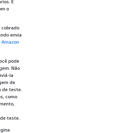
ios. É
om o
é cobrado
ando envia
do Amazon
você pode
agem. Não
viá-la
agem de
 de teste.
ns, como
gmento,
de teste.
ágina