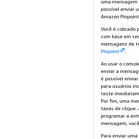
uma mensagem ou
possível enviar
Amazon Pinpoint
Você é cobrado 
com base em seu
mensagens de te
Pinpoint
.
Ao usar o conso
enviar a mensag
é possível envi
para usuários i
teste imediatam
Por fim, uma me
taxas de clique
programar a en
mensagem, voc
Para enviar uma