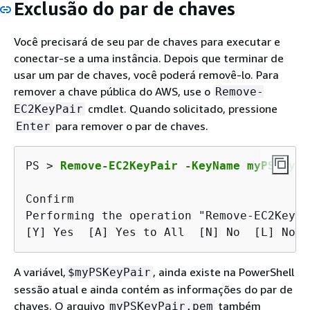
Exclusão do par de chaves
Você precisará de seu par de chaves para executar e
conectar-se a uma instância. Depois que terminar de
usar um par de chaves, você poderá removê-lo. Para
remover a chave pública do AWS, use o
Remove-
cmdlet. Quando solicitado, pressione
EC2KeyPair
para remover o par de chaves.
Enter
PS > 
Remove-EC2KeyPair -KeyName myPSKeyPa
Confirm

Performing the operation "Remove-EC2KeyPa
[Y] Yes  [A] Yes to All  [N] No  [L] No t
A variável,
, ainda existe na PowerShell
$myPSKeyPair
sessão atual e ainda contém as informações do par de
chaves. O arquivo
também
myPSKeyPair.pem