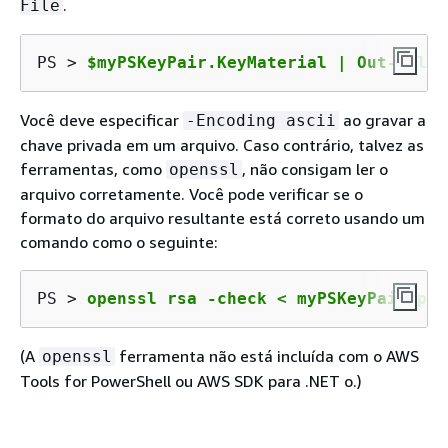
.
File
PS > 
$myPSKeyPair.KeyMaterial | Out-File 
Você deve especificar
ao gravar a
-Encoding ascii
chave privada em um arquivo. Caso contrário, talvez as
ferramentas, como
, não consigam ler o
openssl
arquivo corretamente. Você pode verificar se o
formato do arquivo resultante está correto usando um
comando como o seguinte:
PS > 
openssl rsa -check < myPSKeyPair.pem
(A
ferramenta não está incluída com o AWS
openssl
Tools for PowerShell ou AWS SDK para .NET o.)