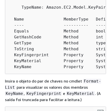
     TypeName: Amazon.EC2.Model.KeyPair

  Name                MemberType   Definit
  ----                ----------   -------
  Equals              Method       bool E
  GetHashCode         Method       int Ge
  GetType             Method       type G
  ToString            Method       string
  KeyFingerprint      Property     System
  KeyMaterial         Property     System
  KeyName             Property     System
Insira o objeto do par de chaves no cmdlet
Format-
para visualizar os valores dos membros
List
,
e
. (A
KeyName
KeyFingerprint
KeyMaterial
saída foi truncada para facilitar a leitura.)