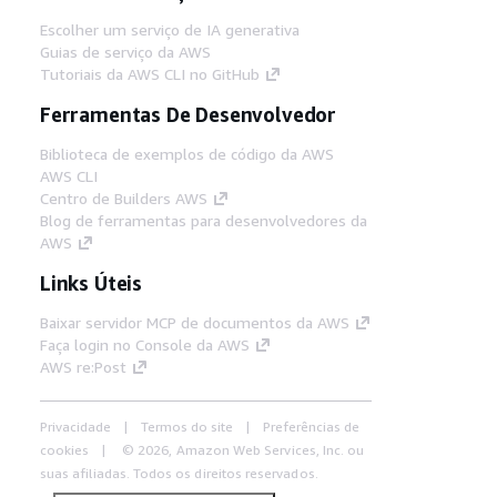
Escolher um serviço de IA generativa
Guias de serviço da AWS
Tutoriais da AWS CLI no GitHub
Ferramentas De Desenvolvedor
Biblioteca de exemplos de código da AWS
AWS CLI
Centro de Builders AWS
Blog de ferramentas para desenvolvedores da
AWS
Links Úteis
Baixar servidor MCP de documentos da AWS
Faça login no Console da AWS
AWS re:Post
Privacidade
Termos do site
Preferências de
cookies
© 2026, Amazon Web Services, Inc. ou
suas afiliadas. Todos os direitos reservados.