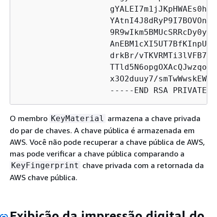
                   gYALEI7m1jJKpHWAEs0hie
                   YAtnI4J8dRyP9I7BOVOn3w
                   9R9wIkm5BMUcSRRcDy0yuw
                   AnEBM1cXI5UT7BfKInpUih
                   drkBr/vTKVRMTi3lVFB7Kk
                   TTld5N6opgOXAcQJwzqoGa
                   x3O2duuy7/smTwWwskEWRK
                   -----END RSA PRIVATE K
O membro
armazena a chave privada
KeyMaterial
do par de chaves. A chave pública é armazenada em
AWS. Você não pode recuperar a chave pública de AWS,
mas pode verificar a chave pública comparando a
chave privada com a retornada da
KeyFingerprint
AWS chave pública.
Exibição da impressão digital do