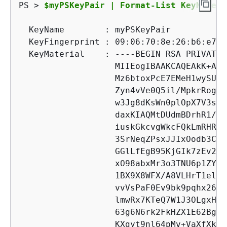
PS > 
$myPSKeyPair | Format-List KeyName, 
  KeyName        : myPSKeyPair

  KeyFingerprint : 09:06:70:8e:26:b6:e7:e
  KeyMaterial    : ----BEGIN RSA PRIVATE 
                   MIIEogIBAAKCAQEAkK+ANY
                   Mz6btoxPcE7EMeH1wySUp8
                   Zyn4vVe0Q5il/MpkrRogHq
                   w3Jg8dKsWn0plOpX7V3sRC
                   daxKIAQMtDUdmBDrhR1/YM
                   iuskGkcvgWkcFQkLmRHRoD
                   3SrNeqZPsxJJIxOodb3CxL
                   GGlLfEgB95KjGIk7zEv2Q7
                   xO98abxMr3o3TNU6p1ZYRJ
                   1BX9X8WFX/A8VLHrT1elrK
                   vvVsPaF0Ev9bk9pqhx269P
                   lmwRx7KTeQ7W1J3OLgxHA1
                   63g6N6rk2FkHZX1E62Bgbe
                   KXgyt9nl64pMv+VaXfXkZh