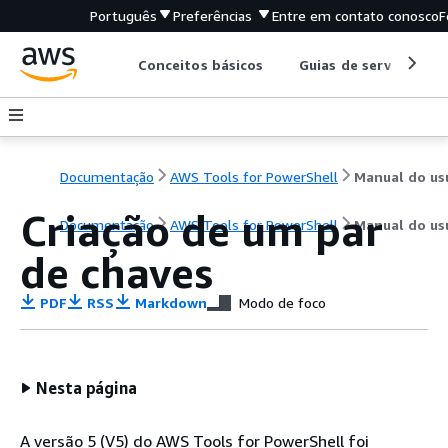
Português
Preferências
Entre em contato conosco
F
Conceitos básicos
Guias de serviço
Documentação
AWS Tools for PowerShell
Criação de um par
Documentação
AWS Tools for PowerShell
Manual do us
de chaves
PDF
RSS
Markdown
Modo de foco
Nesta página
A versão 5 (V5) do AWS Tools for PowerShell foi