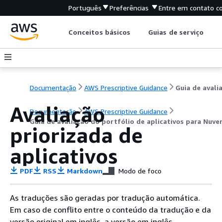
Português
Preferências
Entre em contato c
Conceitos básicos
Guias de serviço
Documentação
AWS Prescriptive Guidance
Avaliação
Documentação
AWS Prescriptive Guidance
Guia de avaliação do portfólio de aplicativos para Nu
priorizada de
aplicativos
PDF
RSS
Markdown
Modo de foco
As traduções são geradas por tradução automática.
Em caso de conflito entre o conteúdo da tradução e da
versão original em inglês, a versão em inglês