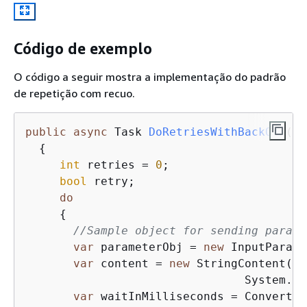
Código de exemplo
O código a seguir mostra a implementação do padrão
de repetição com recuo.
public
async
 Task 
DoRetriesWithBackOff
(
)
{
int
 retries = 
0
;

bool
 retry;

do
{
//Sample object for sending parame
var
 parameterObj = 
new
 InputParame
var
 content = 
new
 StringContent(Js
                                System.Te
var
 waitInMilliseconds = Convert.T