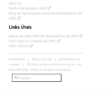
AWS CLI
Centro de Builders AWS
Blog de ferramentas para desenvolvedores da
AWS
Links Úteis
Baixar servidor MCP de documentos da AWS
Faça login no Console da AWS
AWS re:Post
Privacidade
Termos do site
Preferências de
cookies
© 2026, Amazon Web Services, Inc. ou
suas afiliadas. Todos os direitos reservados.
Português