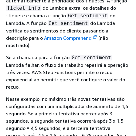
automaticamente a prioridade dos tíquetes. A função
do Lambda extrai os detalhes do
Ticket info
ttíquete e chama a função
do
Get sentiment
Lambda. A função
do Lambda
Get sentiment
verifica os sentimentos do cliente passando a
descrição para o
Amazon Comprehend
(não
mostrado).
Se a chamada para a função
Get sentiment
Lambda falhar, o fluxo de trabalho repetirá a operação
três vezes. AWS Step Functions permite o recuo
exponencial ao permitir que você configure o valor do
recuo.
Neste exemplo, no máximo três novas tentativas são
configuradas com um multiplicador de aumento de 1,5
segundo. Se a primeira tentativa ocorrer após 3
segundos, a segunda tentativa ocorrerá após 3 x 1,5
segundo = 4,5 segundos, e a terceira tentativa
ocorrerá após 4,5 x 1,5 segundo = 6,75 segundos. Se a