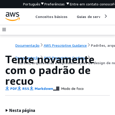
Português
Preferências
Entre em contato conosco
F
Conceitos básicos
Guias de serviço
Documentação
AWS Prescriptive Guidance
Tente novamente
Documentação
AWS Prescriptive Guidance
Padrões, arquiteturas e implementações de design de 
com o padrão de
recuo
PDF
RSS
Markdown
Modo de foco
Nesta página