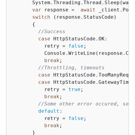
       System.Threading.Thread.Sleep(wait
var
 response =  
await
 _client.Post
switch
 (response.StatusCode)

{
//Success
case
 HttpStatusCode.OK:

           retry = 
false
;

           Console.WriteLine(response.Con
break
;

//Throttling, timeouts 
case
 HttpStatusCode.TooManyReque
case
 HttpStatusCode.GatewayTimeou
           retry = 
true
;

break
;

//Some other error occured, so s
default
:

           retry = 
false
;

break
;

       }
