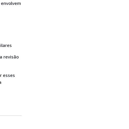
s envolvem
ilares
a revisão
r esses
a