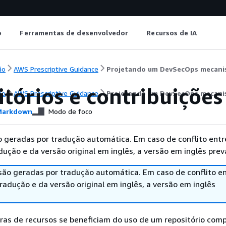
o
Ferramentas de desenvolvedor
Recursos de IA
ão
AWS Prescriptive Guidance
Projetando um DevSecOps mecan
itórios e contribuiçõe
ão
AWS Prescriptive Guidance
Projetando um DevSecOps mecan
arkdown
Modo de foco
 geradas por tradução automática. Em caso de conflito entr
ução e da versão original em inglês, a versão em inglês prev
são geradas por tradução automática. Em caso de conflito en
adução e da versão original em inglês, a versão em inglês
ras de recursos se beneficiam do uso de um repositório comp