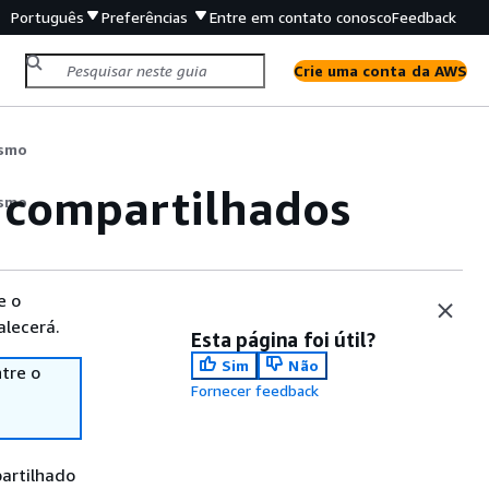
Português
Preferências
Entre em contato conosco
Feedback
Crie uma conta da AWS
ismo
s compartilhados
ismo
e o
alecerá.
Esta página foi útil?
Sim
Não
tre o
Fornecer feedback
artilhado