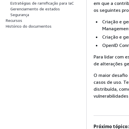
em que a contri
Estratégias de ramificação para IaC
Gerenciamento de estados
os seguintes pr
Segurança
Recursos
Criação e g
Histórico do documentos
Management
Criação e ge
OpenID Conne
Para lidar com e
de alterações g
O maior desafio
casos de uso. Te
distribuída, com
vulnerabilidades
Próximo tópico: