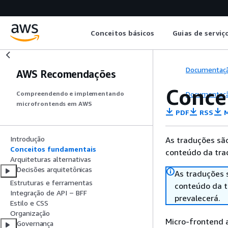
Conceitos básicos
Guias de serviç
Documentaç
AWS Recomendações
Conce
Documentaç
Compreendendo e implementando
microfrontends em AWS
PDF
RSS
M
Introdução
As traduções são
Conceitos fundamentais
conteúdo da trad
Arquiteturas alternativas
Decisões arquitetônicas
As traduções 
Estruturas e ferramentas
conteúdo da tr
Integração de API ‒ BFF
prevalecerá.
Estilo e CSS
Organização
Micro-frontend a
Governança