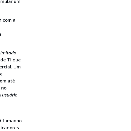
rmular um
m com a
-
a
limitado
.
de TI que
rcial. Um
te
dem até
no
m
usuário
 O tamanho
dicadores