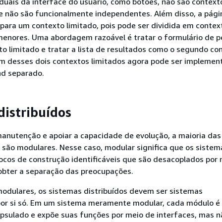
duais da interface do usuário, como botões, não são context
e não são funcionalmente independentes. Além disso, a págin
para um contexto limitado, pois pode ser dividida em contex
enores. Uma abordagem razoável é tratar o formulário de p
 limitado e tratar a lista de resultados como o segundo co
um desses dois contextos limitados agora pode ser impleme
d separado.
distribuídos
 manutenção e apoiar a capacidade de evolução, a maioria das
is são modulares. Nesse caso, modular significa que os sistem
ocos de construção identificáveis que são desacoplados por 
obter a separação das preocupações.
odulares, os sistemas distribuídos devem ser sistemas
or si só. Em um sistema meramente modular, cada módulo é
psulado e expõe suas funções por meio de interfaces, mas 