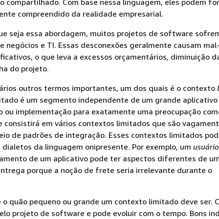
 compartilhado. Com base nessa linguagem, eles podem fo
te compreendido da realidade empresarial.
que seja essa abordagem, muitos projetos de software sofre
e negócios e TI. Essas desconexões geralmente causam mal
ficativos, o que leva a excessos orçamentários, diminuição d
ha do projeto.
ários outros termos importantes, um dos quais é o contexto
itado é um segmento independente de um grande aplicativo 
o ou implementação para exatamente uma preocupação come
e consistirá em vários contextos limitados que são vagamen
eio de padrões de integração. Esses contextos limitados po
s dialetos da linguagem onipresente. Por exemplo, um
usuário
amento de um aplicativo pode ter aspectos diferentes de u
ntrega porque a noção de frete seria irrelevante durante o
e o quão pequeno ou grande um contexto limitado deve ser.
lo projeto de software e pode evoluir com o tempo. Bons in