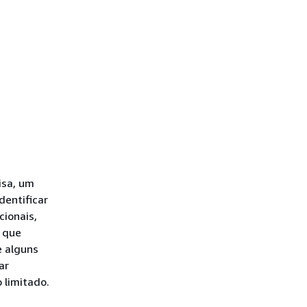
isa, um
identificar
cionais,
 que
e alguns
ar
 limitado.