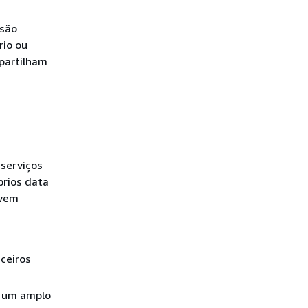
 são
rio ou
partilham
serviços
rios data
uvem
ceiros
r um amplo