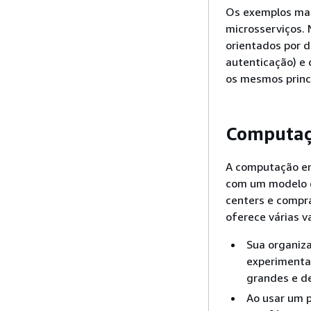
Os exemplos mai
microsserviços. 
orientados por d
autenticação) e
os mesmos princ
Computaç
A computação em
com um modelo d
centers e compr
oferece várias v
Sua organiza
experimenta
grandes e d
Ao usar um 