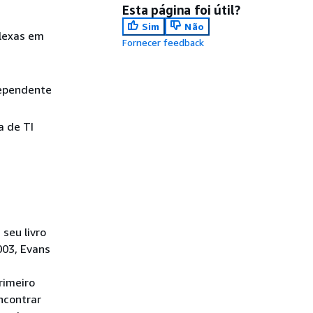
Esta página foi útil?
Sim
Não
plexas em
Fornecer feedback
dependente
a de TI
seu livro
003, Evans
rimeiro
ncontrar