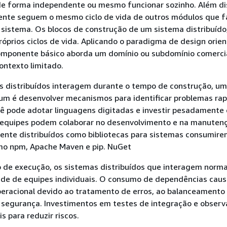
de forma independente ou mesmo funcionar sozinho. Além di
nte seguem o mesmo ciclo de vida de outros módulos que 
sistema. Os blocos de construção de um sistema distribuído,
róprios ciclos de vida. Aplicando o paradigma de design orie
omponente básico aborda um domínio ou subdomínio comercia
ontexto limitado.
 distribuídos interagem durante o tempo de construção, u
 é desenvolver mecanismos para identificar problemas ra
cê pode adotar linguagens digitadas e investir pesadamente
as equipes podem colaborar no desenvolvimento e na manuten
ente distribuídos como bibliotecas para sistemas consumir
o npm, Apache Maven e pip. NuGet
 de execução, os sistemas distribuídos que interagem norm
ade de equipes individuais. O consumo de dependências cau
eracional devido ao tratamento de erros, ao balanceamento
segurança. Investimentos em testes de integração e observ
 para reduzir riscos.