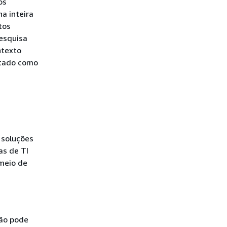
os
a inteira
tos
esquisa
ntexto
ntado como
 soluções
as de TI
meio de
não pode