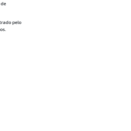
 de
trado pelo
os.