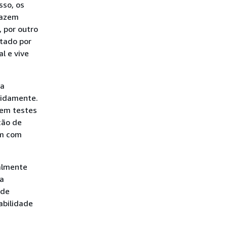
sso, os
fazem
 por outro
ntado por
l e vive
ma
pidamente.
 em testes
ção de
em com
almente
sa
 de
abilidade