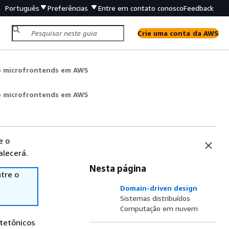
Português
Preferências
Entre em contato conosco
Feedback
Crie uma conta da AWS
 microfrontends em AWS
 microfrontends em AWS
e o
alecerá.
Nesta página
tre o
Domain-driven design
Sistemas distribuídos
Computação em nuvem
itetônicos