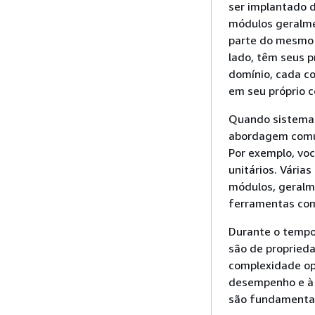
ser implantado 
módulos geralme
parte do mesmo 
lado, têm seus p
domínio, cada c
em seu próprio c
Quando sistemas
abordagem comum
Por exemplo, vo
unitários. Vári
módulos, geralm
ferramentas com
Durante o tempo
são de propried
complexidade op
desempenho e à 
são fundamentais