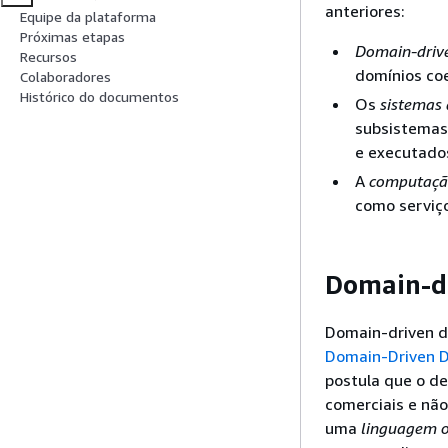
anteriores:
Equipe da plataforma
Próximas etapas
Domain-driv
Recursos
domínios co
Colaboradores
Histórico do documentos
Os
sistemas 
subsistemas
e executados
A
computaçã
como serviç
Domain-d
Domain-driven de
Domain-Driven De
postula que o d
comerciais e não
uma
linguagem o