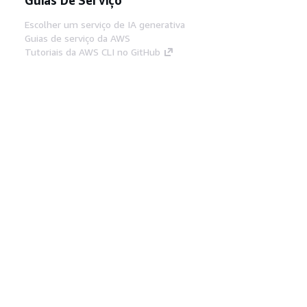
Escolher um serviço de IA generativa
Guias de serviço da AWS
Tutoriais da AWS CLI no GitHub
Ferramentas De Desenvolvedor
Biblioteca de exemplos de código da AWS
AWS CLI
Centro de Builders AWS
Blog de ferramentas para desenvolvedores da
AWS
Links Úteis
Baixar servidor MCP de documentos da AWS
Faça login no Console da AWS
AWS re:Post
Privacidade
Termos do site
Preferências de
cookies
© 2026, Amazon Web Services, Inc. ou
suas afiliadas. Todos os direitos reservados.