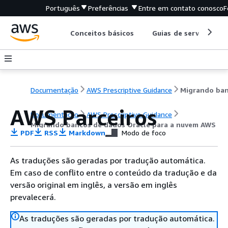
Português
Preferências
Entre em contato conosco
F
Conceitos básicos
Guias de serviço
Documentação
AWS Prescriptive Guidance
AWS Parceiros
Documentação
AWS Prescriptive Guidance
Migrando bancos de dados Oracle para a nuvem AWS
PDF
RSS
Markdown
Modo de foco
As traduções são geradas por tradução automática.
Em caso de conflito entre o conteúdo da tradução e da
versão original em inglês, a versão em inglês
prevalecerá.
As traduções são geradas por tradução automática.