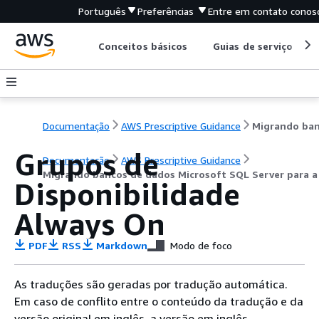
Português
Preferências
Entre em contato conos
Conceitos básicos
Guias de serviço
Documentação
AWS Prescriptive Guidance
Grupos de
Documentação
AWS Prescriptive Guidance
Migrando bancos de dados Microsoft SQL Server para 
Disponibilidade
Always On
PDF
RSS
Markdown
Modo de foco
As traduções são geradas por tradução automática.
Em caso de conflito entre o conteúdo da tradução e da
versão original em inglês, a versão em inglês