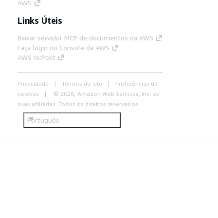
AWS
Links Úteis
Baixar servidor MCP de documentos da AWS
Faça login no Console da AWS
AWS re:Post
Privacidade
Termos do site
Preferências de
cookies
© 2026, Amazon Web Services, Inc. ou
suas afiliadas. Todos os direitos reservados.
Português