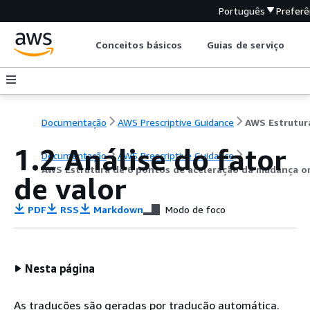
Português
Preferê
Conceitos básicos
Guias de serviço
Documentação
AWS Prescriptive Guidance
1.2 Análise do fator
Documentação
AWS Prescriptive Guidance
AWS Estrutura de 6 pontos de aceleração da mudança or
de valor
PDF
RSS
Markdown
Modo de foco
Nesta página
As traduções são geradas por tradução automática.