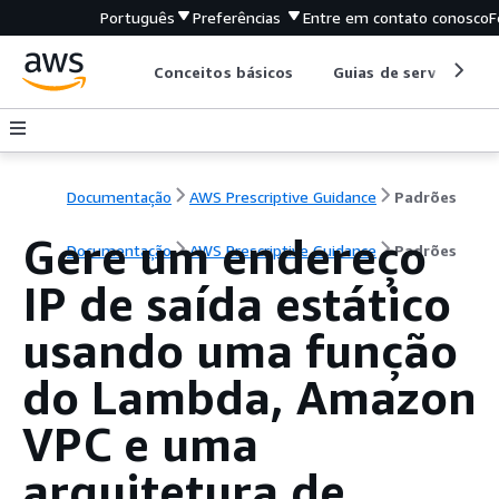
Português
Preferências
Entre em contato conosco
F
Conceitos básicos
Guias de serviço
Documentação
AWS Prescriptive Guidance
Padrões
Gere um endereço
Documentação
AWS Prescriptive Guidance
Padrões
IP de saída estático
usando uma função
do Lambda, Amazon
VPC e uma
arquitetura de