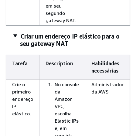
em seu
segundo
gateway NAT.
Criar um endereço IP elástico para o
seu gateway NAT
Tarefa
Description
Habilidades
necessárias
Crie o
No console
Administrador
primeiro
da
da AWS
endereço
Amazon
IP
VPC,
elástico.
escolha
Elastic IPs
e, em
seguida,