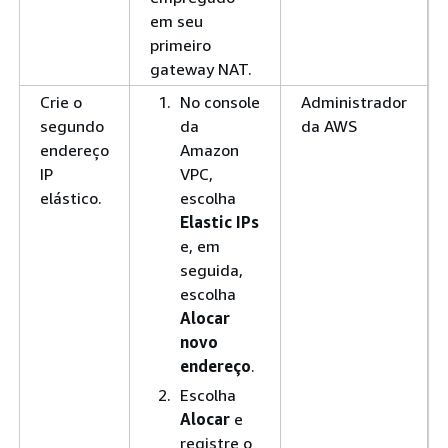
em seu
primeiro
gateway NAT.
Crie o
No console
Administrador
segundo
da
da AWS
endereço
Amazon
IP
VPC,
elástico.
escolha
Elastic IPs
e, em
seguida,
escolha
Alocar
novo
endereço
.
Escolha
Alocar
e
registre o