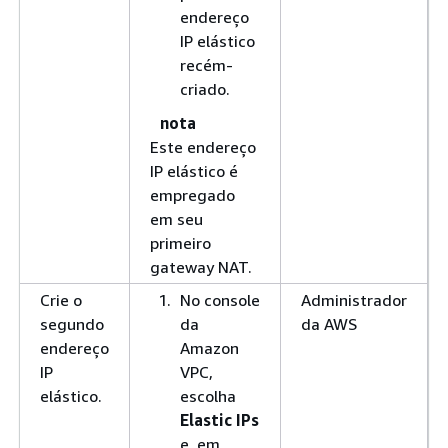
endereço
IP elástico
recém-
criado.
nota
Este endereço
IP elástico é
empregado
em seu
primeiro
gateway NAT.
Crie o
No console
Administrador
segundo
da
da AWS
endereço
Amazon
IP
VPC,
elástico.
escolha
Elastic IPs
e, em