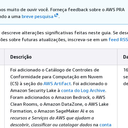
os muito de ouvir você. Forneça feedback sobre o AWS PRA
ndo a uma
breve pesquisa
.
r descreve alterações significativas feitas neste guia. Se des
ções sobre futuras atualizações, inscreva-se em um
feed RSS
Descrição
D
Foi adicionado o Catálogo de Controles de
16
Conformidade para Computação em Nuvem
s
(C5) à seção do
AWS Artifact
. Foi adicionado o
de
Amazon Security Lake à
conta do Log Archive
.
Foram adicionados o Amazon Bedrock, o AWS
Clean Rooms, o Amazon DataZone, o AWS Lake
Formation, o Amazon SageMaker AI e os
recursos e Serviços da AWS que ajudam a
descobrir, classificar ou catalogar dados
na
conta