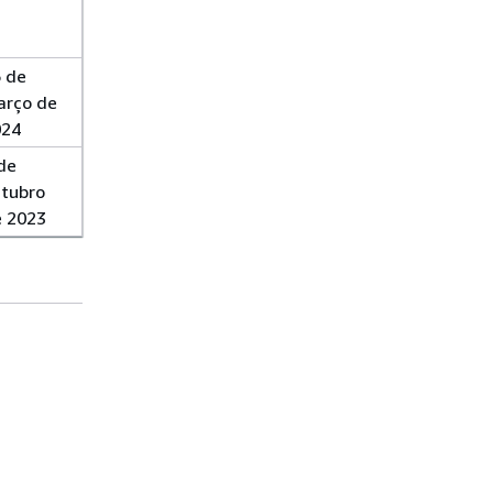
 de
arço de
024
de
tubro
 2023