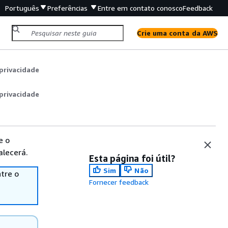
Português
Preferências
Entre em contato conosco
Feedback
Crie uma conta da AWS
privacidade
privacidade
e o
alecerá.
Esta página foi útil?
Sim
Não
tre o
Fornecer feedback