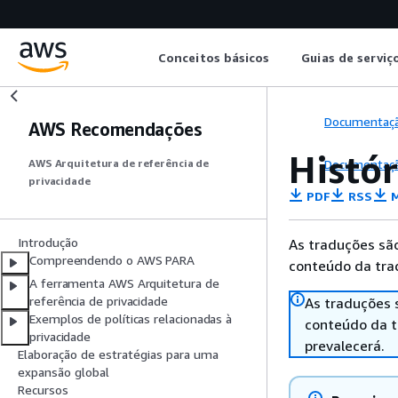
Conceitos básicos
Guias de serviç
Documentaç
AWS Recomendações
Histó
Documentaç
AWS Arquitetura de referência de
privacidade
PDF
RSS
M
Introdução
As traduções são
Compreendendo o AWS PARA
conteúdo da trad
A ferramenta AWS Arquitetura de
referência de privacidade
As traduções 
Exemplos de políticas relacionadas à
conteúdo da tr
privacidade
prevalecerá.
Elaboração de estratégias para uma
expansão global
Recursos