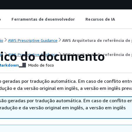
o
Ferramentas de desenvolvedor
Recursos de IA
ão
AWS Prescriptive Guidance
AWS Arquitetura de referência de 
rico do documento
ão
AWS Prescriptive Guidance
AWS Arquitetura de referência de 
arkdown
Modo de foco
 geradas por tradução automática. Em caso de conflito entr
ução e da versão original em inglês, a versão em inglês prev
são geradas por tradução automática. Em caso de conflito en
adução e da versão original em inglês, a versão em inglês