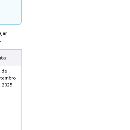
ejar
.
ata
 de
etembro
 2025