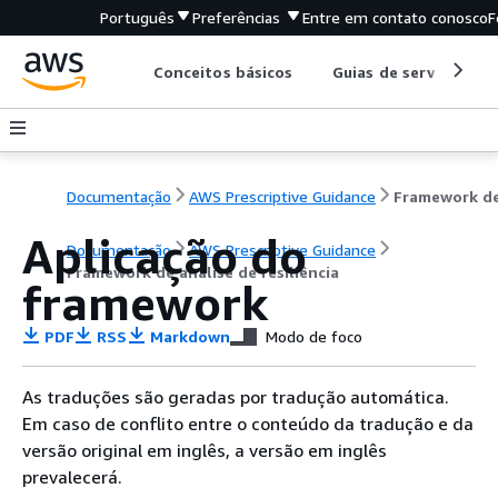
Português
Preferências
Entre em contato conosco
F
Conceitos básicos
Guias de serviço
Documentação
AWS Prescriptive Guidance
Aplicação do
Documentação
AWS Prescriptive Guidance
Framework de análise de resiliência
framework
PDF
RSS
Markdown
Modo de foco
As traduções são geradas por tradução automática.
Em caso de conflito entre o conteúdo da tradução e da
versão original em inglês, a versão em inglês
prevalecerá.