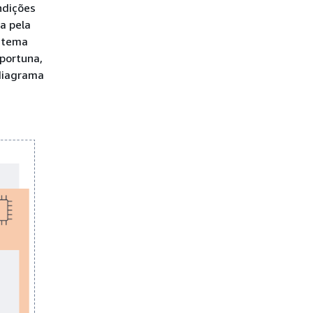
ndições
a pela
istema
oportuna,
 diagrama