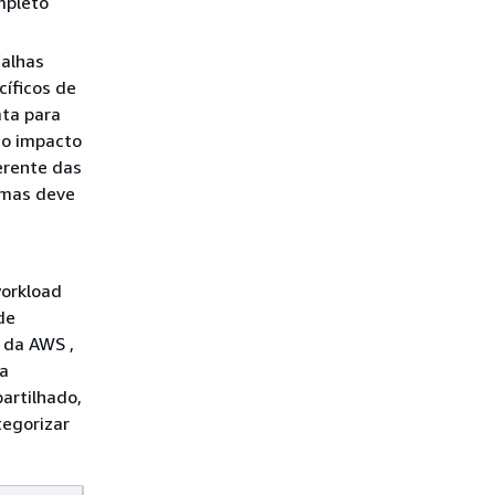
mpleto
falhas
íficos de
ata para
do impacto
erente das
 mas deve
workload
de
 da AWS ,
ga
artilhado,
egorizar