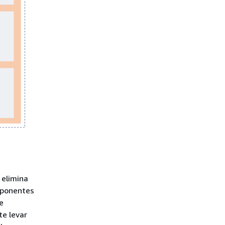
 elimina
mponentes
e
te levar