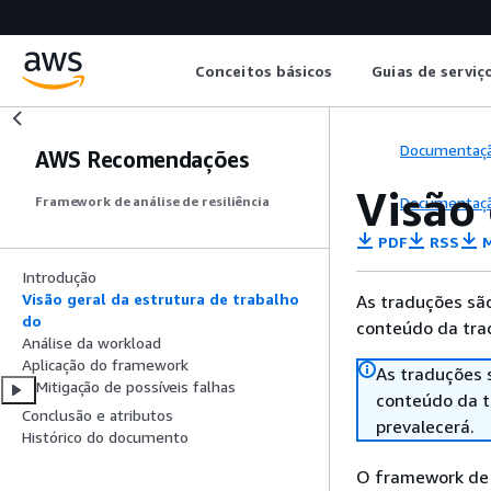
Conceitos básicos
Guias de serviç
Documentaç
AWS Recomendações
Visão 
Documentaç
Framework de análise de resiliência
PDF
RSS
M
Introdução
Visão geral da estrutura de trabalho
As traduções são
do
conteúdo da trad
Análise da workload
Aplicação do framework
As traduções 
Mitigação de possíveis falhas
conteúdo da tr
Conclusão e atributos
prevalecerá.
Histórico do documento
O framework de a