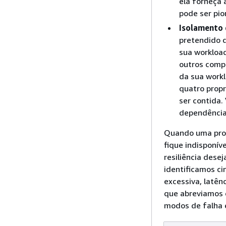
ela forneça 
pode ser pi
Isolamento 
pretendido 
sua workload
outros comp
da sua workl
quatro propr
ser contida.
dependência
Quando uma prop
fique indisponív
resiliência dese
identificamos ci
excessiva, latên
que abreviamos 
modos de falha e