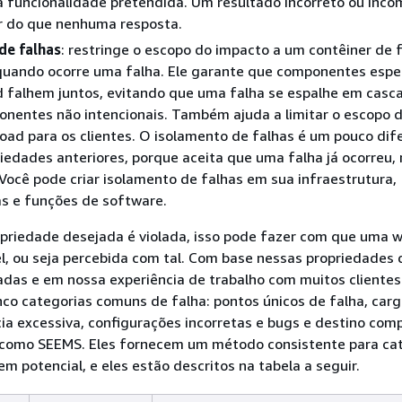
a funcionalidade pretendida. Um resultado incorreto ou inco
or do que nenhuma resposta.
de falhas
: restringe o escopo do impacto a um contêiner de 
quando ocorre uma falha. Ele garante que componentes espec
 falhem juntos, evitando que uma falha se espalhe em casc
onentes não intencionais. Também ajuda a limitar o escopo 
oad para os clientes. O isolamento de falhas é um pouco dif
iedades anteriores, porque aceita que uma falha já ocorreu,
 Você pode criar isolamento de falhas em sua infraestrutura,
s e funções de software.
riedade desejada é violada, isso pode fazer com que uma 
el, ou seja percebida com tal. Com base nessas propriedades 
jadas e em nossa experiência de trabalho com muitos clientes
nco categorias comuns de falha: pontos únicos de falha, car
cia excessiva, configurações incorretas e bugs e destino comp
como SEEMS. Eles fornecem um método consistente para cat
m potencial, e eles estão descritos na tabela a seguir.