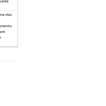
saída
uma das
lamento
 um
o