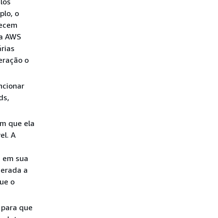
los
lo, o
necem
ma AWS
rias
eração o
ncionar
ds,
am que ela
el. A
, em sua
derada a
ue o
 para que