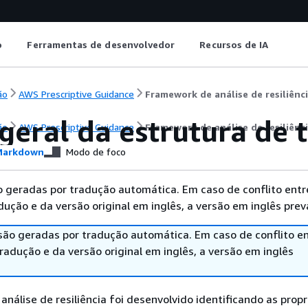
o
Ferramentas de desenvolvedor
Recursos de IA
ão
AWS Prescriptive Guidance
Framework de análise de resiliênc
geral da estrutura de 
ão
AWS Prescriptive Guidance
Framework de análise de resiliênc
arkdown
Modo de foco
 geradas por tradução automática. Em caso de conflito entr
ução e da versão original em inglês, a versão em inglês prev
são geradas por tradução automática. Em caso de conflito en
adução e da versão original em inglês, a versão em inglês
nálise de resiliência foi desenvolvido identificando as prop