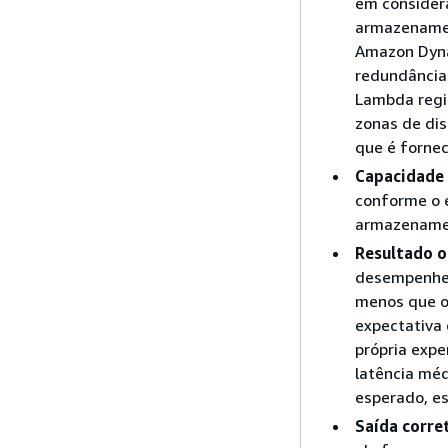
em considera
armazenamen
Amazon Dyna
redundância
Lambda regi
zonas de dis
que é fornec
Capacidade 
conforme o e
armazenamen
Resultado 
desempenhe 
menos que o 
expectativa 
própria expe
latência méd
esperado, es
Saída corre