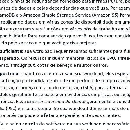
ção o nível de redundância fornecido pela infraestrutura, pe
tos de dados e pelas dependências que você usa. Por exemp
moDB e o Amazon Simple Storage Service (Amazon S3) for
 replicando dados em várias zonas de disponibilidade em u
ão e executam suas funções em vários nós de trabalho em vá
ponibilidade. Para cada serviço que você usa, leve em consid
ido pelo serviço e o que você precisa projetar.
suficiente
: sua workload requer recursos suficientes para fu
sperado. Os recursos incluem memória, ciclos de CPU, threa
to, throughput, cotas de serviço e muitos outros.
oportuno
: quando os clientes usam sua workload, eles esper
a função pretendida dentro de um período de tempo razoáv
serviço forneça um acordo de serviço (SLA) para latência, a
deles geralmente se baseia em evidências empíricas, ou seja
riência. Essa
experiência média do cliente
geralmente é consi
ia (P50) em seu sistema. Se sua workload demorar mais do q
sa latência poderá afetar a experiência de seus clientes.
ta
: a saída correta do software da sua workload é necessária