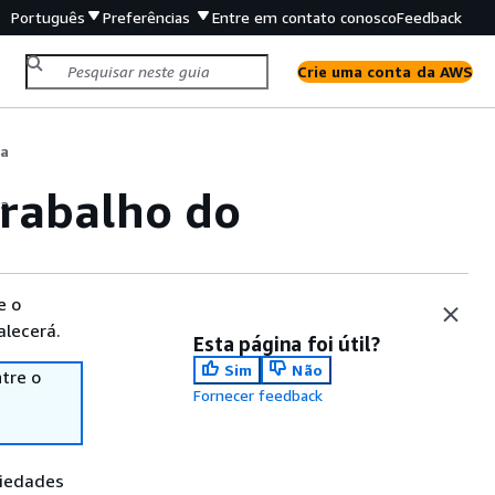
Português
Preferências
Entre em contato conosco
Feedback
Crie uma conta da AWS
ia
trabalho do
ia
e o
alecerá.
Esta página foi útil?
Sim
Não
tre o
Fornecer feedback
riedades