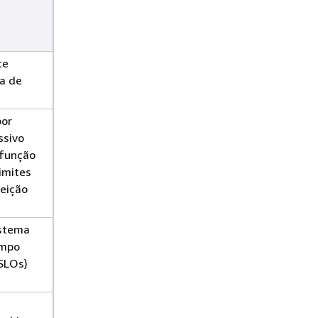
te
ta de
por
ssivo
 função
limites
jeição
istema
empo
(SLOs)