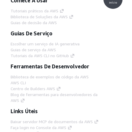
Comece A Usar
início
Tutoriais práticos da AWS
Biblioteca de Soluções da AWS
Guias de decisão da AWS
Guias De Serviço
Escolher um serviço de IA generativa
Guias de serviço da AWS
Tutoriais da AWS CLI no GitHub
Ferramentas De Desenvolvedor
Biblioteca de exemplos de código da AWS
AWS CLI
Centro de Builders AWS
Blog de ferramentas para desenvolvedores da
AWS
Links Úteis
Baixar servidor MCP de documentos da AWS
Faça login no Console da AWS