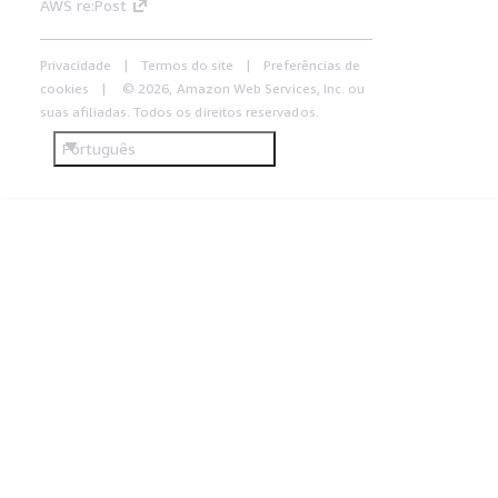
AWS re:Post
Privacidade
Termos do site
Preferências de
cookies
© 2026, Amazon Web Services, Inc. ou
suas afiliadas. Todos os direitos reservados.
Português