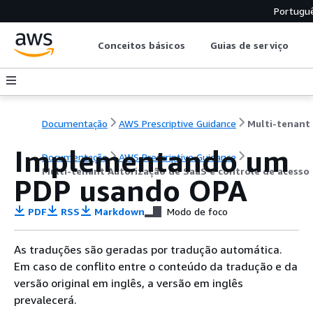
Portugu
Conceitos básicos
Guias de serviço
Documentação
AWS Prescriptive Guidance
Implementando um
Documentação
AWS Prescriptive Guidance
Multi-tenant Autorização de SaaS e controle de acesso
PDP usando OPA
PDF
RSS
Markdown
Modo de foco
As traduções são geradas por tradução automática.
Em caso de conflito entre o conteúdo da tradução e da
versão original em inglês, a versão em inglês
prevalecerá.