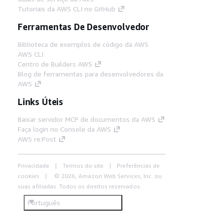
Tutoriais da AWS CLI no GitHub
Ferramentas De Desenvolvedor
Biblioteca de exemplos de código da AWS
AWS CLI
Centro de Builders AWS
Blog de ferramentas para desenvolvedores da
AWS
Links Úteis
Baixar servidor MCP de documentos da AWS
Faça login no Console da AWS
AWS re:Post
Privacidade
Termos do site
Preferências de
cookies
© 2026, Amazon Web Services, Inc. ou
suas afiliadas. Todos os direitos reservados.
Português