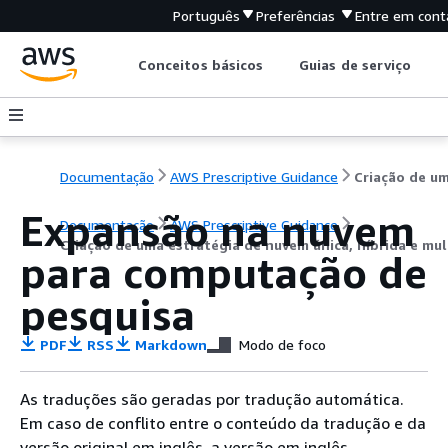
Português
Preferências
Entre em cont
Conceitos básicos
Guias de serviço
Documentação
AWS Prescriptive Guidance
Expansão na nuvem
Documentação
AWS Prescriptive Guidance
Criação de uma estratégia de nuvem única, híbrida e mu
para computação de
pesquisa
PDF
RSS
Markdown
Modo de foco
As traduções são geradas por tradução automática.
Em caso de conflito entre o conteúdo da tradução e da
versão original em inglês, a versão em inglês