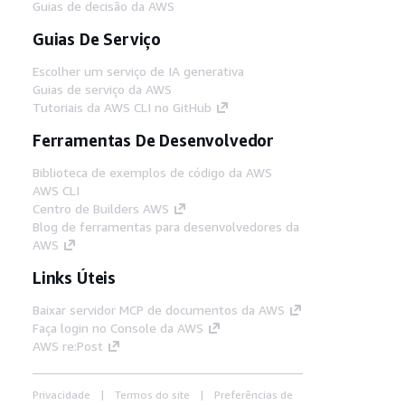
Guias de decisão da AWS
Guias De Serviço
Escolher um serviço de IA generativa
Guias de serviço da AWS
Tutoriais da AWS CLI no GitHub
Ferramentas De Desenvolvedor
Biblioteca de exemplos de código da AWS
AWS CLI
Centro de Builders AWS
Blog de ferramentas para desenvolvedores da
AWS
Links Úteis
Baixar servidor MCP de documentos da AWS
Faça login no Console da AWS
AWS re:Post
Privacidade
Termos do site
Preferências de