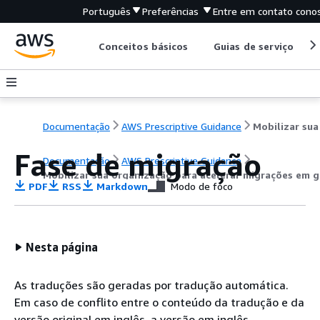
Português
Preferências
Entre em contato cono
Conceitos básicos
Guias de serviço
Documentação
AWS Prescriptive Guidance
Fase de migração
Documentação
AWS Prescriptive Guidance
Mobilizar sua organização para acelerar migrações em g
PDF
RSS
Markdown
Modo de foco
Nesta página
As traduções são geradas por tradução automática.
Em caso de conflito entre o conteúdo da tradução e da
versão original em inglês, a versão em inglês