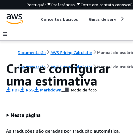
Português
Preferências
Entre em contato conosco
F
Conceitos básicos
Guias de serviço
Documentação
AWS Pricing Calculator
Manual do usuári
Criar e configurar
Documentação
AWS Pricing Calculator
Manual do usuári
uma estimativa
PDF
RSS
Markdown
Modo de foco
Nesta página
As traduções são geradas por tradução automática.