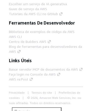
Escolher um serviço de IA generativa
Guias de serviço da AWS
Tutoriais da AWS CLI no GitHub
Ferramentas De Desenvolvedor
Biblioteca de exemplos de código da AWS
AWS CLI
Centro de Builders AWS
Blog de ferramentas para desenvolvedores da
AWS
Links Úteis
Baixar servidor MCP de documentos da AWS
Faça login no Console da AWS
AWS re:Post
Privacidade
Termos do site
Preferências de
cookies
© 2026, Amazon Web Services, Inc. ou
suas afiliadas. Todos os direitos reservados.