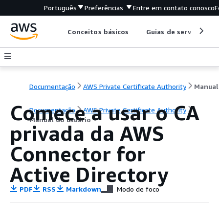
Português
Preferências
Entre em contato conosco
F
Conceitos básicos
Guias de serviço
Documentação
AWS Private Certificate Authority
Comece a usar o CA
Documentação
AWS Private Certificate Authority
Manual do usuário
privada da AWS
Connector for
Active Directory
PDF
RSS
Markdown
Modo de foco