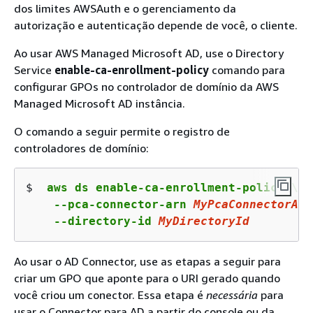
dos limites AWSAuth e o gerenciamento da
autorização e autenticação depende de você, o cliente.
Ao usar AWS Managed Microsoft AD, use o Directory
Service
enable-ca-enrollment-policy
comando para
configurar GPOs no controlador de domínio da AWS
Managed Microsoft AD instância.
O comando a seguir permite o registro de
controladores de domínio:
$ 
 aws ds enable-ca-enrollment-policy \

    --pca-connector-arn 
MyPcaConnectorAdA
    --directory-id 
MyDirectoryId
Ao usar o AD Connector, use as etapas a seguir para
criar um GPO que aponte para o URI gerado quando
você criou um conector. Essa etapa é
necessária
para
usar o Connector para AD a partir do console ou da