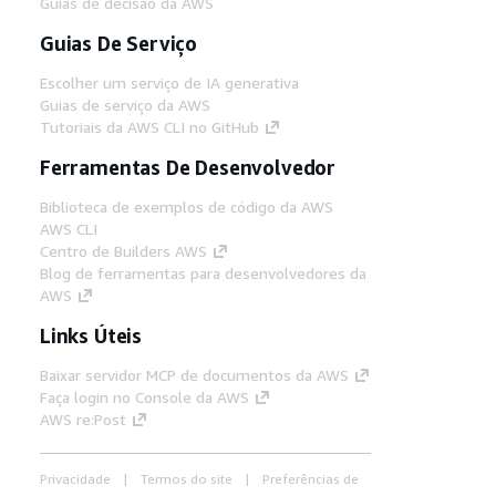
Guias de decisão da AWS
Guias De Serviço
Escolher um serviço de IA generativa
Guias de serviço da AWS
Tutoriais da AWS CLI no GitHub
Ferramentas De Desenvolvedor
Biblioteca de exemplos de código da AWS
AWS CLI
Centro de Builders AWS
Blog de ferramentas para desenvolvedores da
AWS
Links Úteis
Baixar servidor MCP de documentos da AWS
Faça login no Console da AWS
AWS re:Post
Privacidade
Termos do site
Preferências de