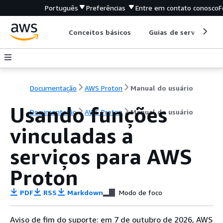
Português
Preferências
Entre em contato conosco
F
Conceitos básicos
Guias de serviço
Documentação
AWS Proton
Manual do usuário
Usando funções
Documentação
AWS Proton
Manual do usuário
vinculadas a
serviços para AWS
Proton
PDF
RSS
Markdown
Modo de foco
Aviso de fim do suporte: em 7 de outubro de 2026, AWS