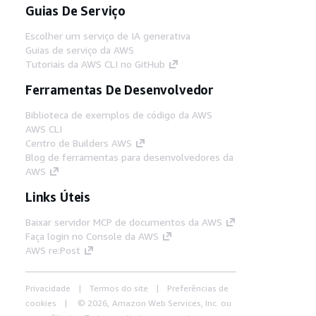
Guias De Serviço
Escolher um serviço de IA generativa
Guias de serviço da AWS
Tutoriais da AWS CLI no GitHub
Ferramentas De Desenvolvedor
Biblioteca de exemplos de código da AWS
AWS CLI
Centro de Builders AWS
Blog de ferramentas para desenvolvedores da
AWS
Links Úteis
Baixar servidor MCP de documentos da AWS
Faça login no Console da AWS
AWS re:Post
Privacidade
Termos do site
Preferências de
cookies
© 2026, Amazon Web Services, Inc. ou