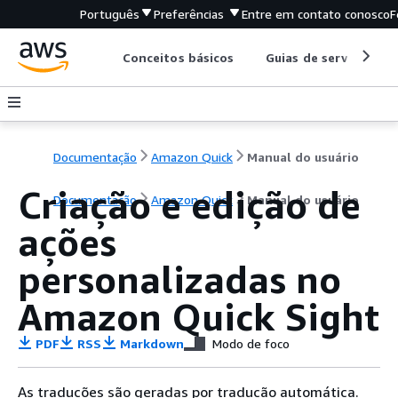
Português
Preferências
Entre em contato conosco
F
Conceitos básicos
Guias de serviço
Documentação
Amazon Quick
Manual do usuário
Criação e edição de
Documentação
Amazon Quick
Manual do usuário
ações
personalizadas no
Amazon Quick Sight
PDF
RSS
Markdown
Modo de foco
As traduções são geradas por tradução automática.