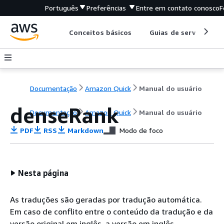
Português
Preferências
Entre em contato conosco
F
Conceitos básicos
Guias de serviço
Documentação
Amazon Quick
Manual do usuário
denseRank
Documentação
Amazon Quick
Manual do usuário
PDF
RSS
Markdown
Modo de foco
Nesta página
As traduções são geradas por tradução automática.
Em caso de conflito entre o conteúdo da tradução e da
versão original em inglês, a versão em inglês