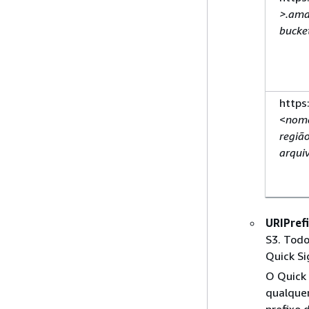
>.ama
bucke
https
<
nom
regiã
arqui
URIPref
S3. Todo
Quick Si
O Quick
qualquer
prefixo 