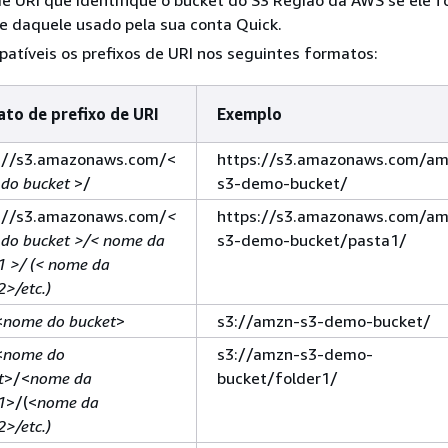
e daquele usado pela sua conta Quick.
atíveis os prefixos de URI nos seguintes formatos:
to de prefixo de URI
Exemplo
://s3.amazonaws.com/<
https://s3.amazonaws.com/am
do bucket
>/
s3-demo-bucket/
://s3.amazonaws.com/
<
https://s3.amazonaws.com/am
do bucket >/< nome
da
s3-demo-bucket/pasta1/
1 >/ (< nome da
2>/etc
.)
<
nome do bucket
>
s3://amzn-s3-demo-bucket/
<
nome do
s3://amzn-s3-demo-
t
>/<
nome da
bucket/folder1/
1
>/(<
nome da
2>/etc.)