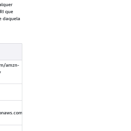
alquer
RI que
te daquela
Comentários
om/amzn-
v
zonaws.com/
Esse tipo de