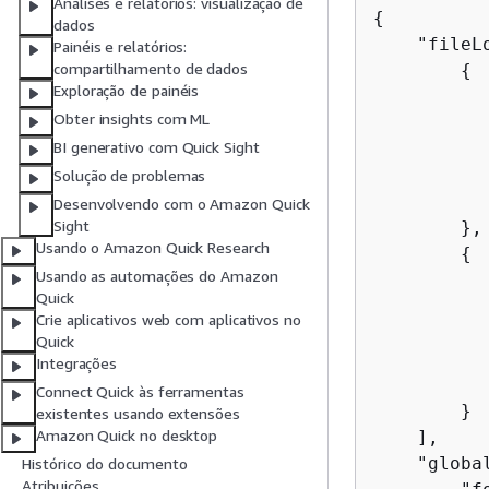
Análises e relatórios: visualização de
{
dados
    "fileLo
Painéis e relatórios:
compartilhamento de dados
{
Exploração de painéis
           
Obter insights com ML
           
BI generativo com Quick Sight
           
           
Solução de problemas
           
Desenvolvendo com o Amazon Quick
Sight
        },

Usando o Amazon Quick Research
{
Usando as automações do Amazon
          
Quick
           
Crie aplicativos web com aplicativos no
           
Quick
           
Integrações
           
Connect Quick às ferramentas
        }

existentes usando extensões
Amazon Quick no desktop
    ],

    "globa
Histórico do documento
Atribuições