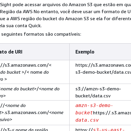
 Sight pode acessar arquivos do Amazon S3 que estão em qu
 Região da AWS No entanto, você deve usar um formato de U
que a AWS região do bucket do Amazon S3 se ela for diferen
la sua conta Quick.
 seguintes formatos são compatíveis:
to de URI
Exemplo
://s3.amazonaws.com/<
https://s3.amazonaws.c
do bucket
>/< nome
do
s3-demo-bucket/data.cs
vo
>
<
nome do bucket
>/<
nome do
s3://amzn-s3-demo-
vo
>
bucket/data.csv
://<
nome do
amzn-s3-demo-
t
>.s3.amazonaws.com/<
nome
https://.s3.ama
bucket
quivo
>
data.csv
://s3-
<
nome da região
https://
s3-us-east-