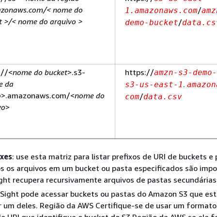
zonaws.com/< nome do
/
1.amazonaws.com
amz
t >/< nome do arquivo >
/
demo-bucket
data.cs
://<
nome do bucket
>.s3-
https://
amzn-s3-demo-
e da
.
s3-us-east-1
amazon
o
>.amazonaws.com/<
nome do
/
com
data.csv
vo
>
ixes
: use esta matriz para listar prefixos de URI de buckets e
s os arquivos em um bucket ou pasta especificados são imp
ght recupera recursivamente arquivos de pastas secundárias
 Sight pode acessar buckets ou pastas do Amazon S3 que es
 um deles. Região da AWS Certifique-se de usar um formato
de URI que identifique o bucket do S3 Região da AWS se ele f