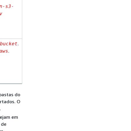
URI identifica
n-s3-
a Região da
v
AWS para o
bucket do
Amazon S3.
.
Esse tipo de
bucket
URI identifica
.
aws
a Região da
AWS para o
bucket do
Amazon S3.
 pastas do
ortados. O
.
tejam em
 de
or