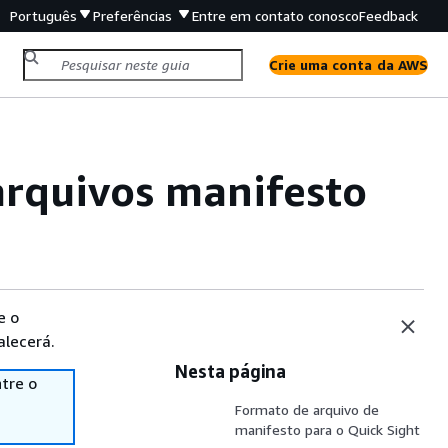
Português
Preferências
Entre em contato conosco
Feedback
Crie uma conta da AWS
arquivos manifesto
e o
alecerá.
Nesta página
tre o
Formato de arquivo de
manifesto para o Quick Sight