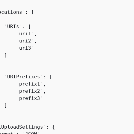
cations": [

 "URIs": [

     "uri1",

     "uri2",

     "uri3"

 ]

  "URIPrefixes": [

     "prefix1",

     "prefix2",

     "prefix3"

 ]

lUploadSettings": 
{