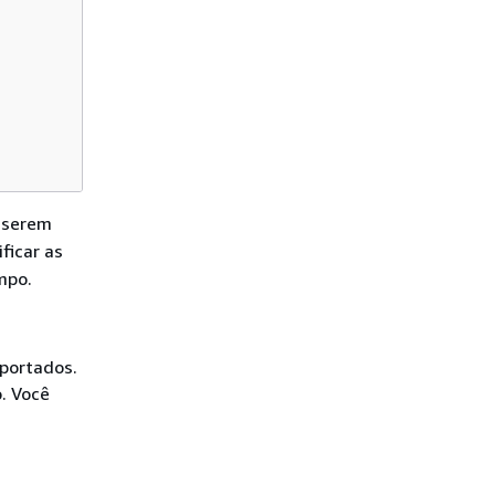
a serem
ficar as
mpo.
mportados.
o. Você
m