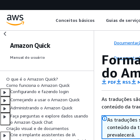
Conceitos básicos
Guias de serviç
Documentaç
Amazon Quick
Forma
Documentaç
Manual do usuário
do Am
O que é o Amazon Quick?
PDF
RSS
M
Como funciona o Amazon Quick
Configurando e fazendo login
As traduções são
Começando a usar o Amazon Quick
conteúdo da trad
Administrando o Amazon Quick
Faça perguntas e explore dados usando
As traduções 
o Amazon Quick Chat
conteúdo da tr
Criação visual e de documentos
prevalecerá.
Crie e implante assistentes de IA