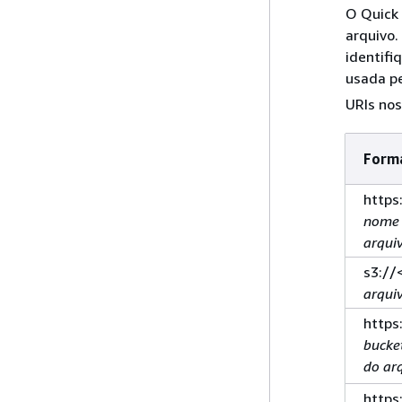
O Quick
arquivo.
identifi
usada pe
URIs nos
Forma
https
nome 
arqui
s3://
arqui
https
bucke
do ar
https