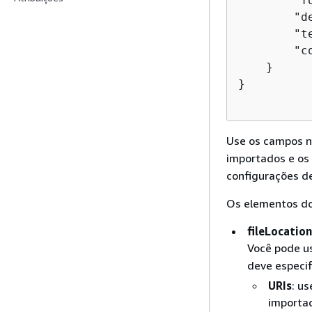
        "fo
        "de
        "t
        "c
    }

}

Use os campos 
importados e o
configurações d
Os elementos do 
fileLocatio
Você pode u
deve especif
URIs
: us
importa