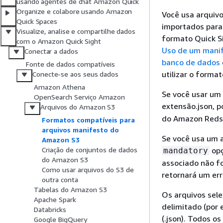
usando agentes de chat Amazon Quick
Organize e colabore usando Amazon
Você usa arquiv
Quick Spaces
importados para
Visualize, analise e compartilhe dados
formato Quick S
com o Amazon Quick Sight
Uso de um manif
Conectar a dados
banco de dados
Fonte de dados compatíveis
utilizar o forma
Conecte-se aos seus dados
Amazon Athena
Se você usar um 
OpenSearch Serviço Amazon
extensão.json, 
Arquivos do Amazon S3
do Amazon Redsh
Formatos compatíveis para
arquivos manifesto do
Se você usa um 
Amazon S3
opç
Criação de conjuntos de dados
mandatory
do Amazon S3
associado não fo
Como usar arquivos do S3 de
retornará um err
outra conta
Tabelas do Amazon S3
Os arquivos sel
Apache Spark
delimitado (por e
Databricks
(.json). Todos 
Google BigQuery