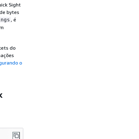
ick Sight
de bytes
, é
ings
m
kets do
mações
gurando o
k