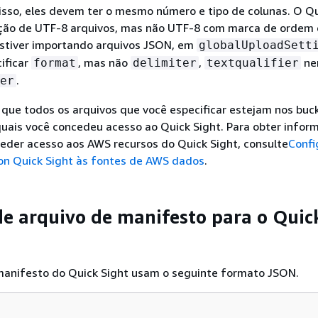
sso, eles devem ter o mesmo número e tipo de colunas. O Qu
ação de UTF-8 arquivos, mas não UTF-8 com marca de ordem 
estiver importando arquivos JSON, em
globalUploadSett
ificar
, mas não
,
ne
format
delimiter
textqualifier
.
er
 que todos os arquivos que você especificar estejam nos buc
uais você concedeu acesso ao Quick Sight. Para obter infor
eder acesso aos AWS recursos do Quick Sight, consulte
Confi
n Quick Sight às fontes de AWS dados
.
e arquivo de manifesto para o Quic
manifesto do Quick Sight usam o seguinte formato JSON.