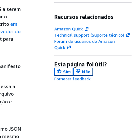
3 a serem
r o
Recursos relacionados
crito
em
Amazon Quick
lvedor do
Technical support (Suporte técnico)
t para
Fórum de usuários do Amazon
Quick
Esta página foi útil?
manifesto
Sim
Não
Fornecer feedback
cessa a
rquivo
ção e
 como JSON
 o mesmo