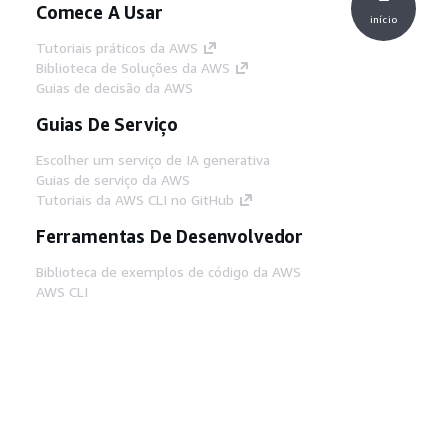
Comece A Usar
início
Tutoriais práticos da AWS
Biblioteca de Soluções da AWS
Guias de decisão da AWS
Guias De Serviço
Escolher um serviço de IA generativa
Guias de serviço da AWS
Tutoriais da AWS CLI no GitHub
Ferramentas De Desenvolvedor
Biblioteca de exemplos de código da AWS
AWS CLI
Centro de Builders AWS
Blog de ferramentas para desenvolvedores da
AWS
Links Úteis
Baixar servidor MCP de documentos da AWS
Faça login no Console da AWS