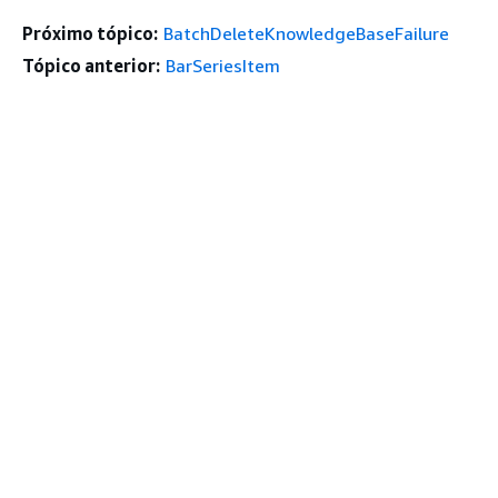
Próximo tópico:
BatchDeleteKnowledgeBaseFailure
Tópico anterior:
BarSeriesItem