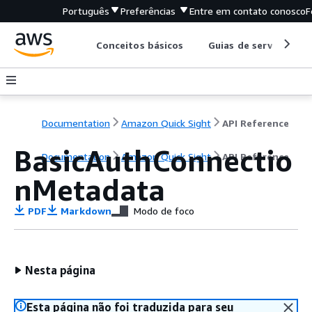
Português
Preferências
Entre em contato conosco
F
Conceitos básicos
Guias de serviço
Documentation
Amazon Quick Sight
API Reference
BasicAuthConnectio
Documentation
Amazon Quick Sight
API Reference
nMetadata
PDF
Markdown
Modo de foco
Nesta página
Esta página não foi traduzida para seu