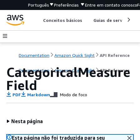
Português
Preferências
Entre em contato conosco
F
Conceitos básicos
Guias de serviço
Documentation
Amazon Quick Sight
API Reference
CategoricalMeasure
Documentation
Amazon Quick Sight
API Reference
Field
PDF
Markdown
Modo de foco
Nesta página
Esta página não foi traduzida para seu