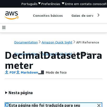
Português
Preferências
Entre em contato conosco
F
Conceitos básicos
Guias de serviço
Documentation
Amazon Quick Sight
API Reference
DecimalDatasetPara
Documentation
Amazon Quick Sight
API Reference
meter
PDF
Markdown
Modo de foco
Nesta página
Esta página não foi traduzida para seu