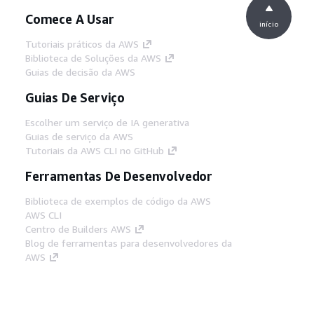
Comece A Usar
início
Tutoriais práticos da AWS
Biblioteca de Soluções da AWS
Guias de decisão da AWS
Guias De Serviço
Escolher um serviço de IA generativa
Guias de serviço da AWS
Tutoriais da AWS CLI no GitHub
Ferramentas De Desenvolvedor
Biblioteca de exemplos de código da AWS
AWS CLI
Centro de Builders AWS
Blog de ferramentas para desenvolvedores da
AWS
Links Úteis
Baixar servidor MCP de documentos da AWS